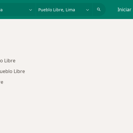
dad, enfermedad o nombre
p. ej. Lima
Iniciar
o Libre
Pueblo Libre
re
 de La Positiva