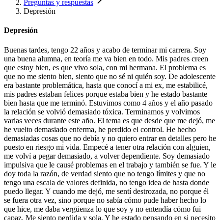
Preguntas y respuestas
Depresión
Depresión
Buenas tardes, tengo 22 años y acabo de terminar mi carrera. Soy
una buena alumna, en teoría me va bien en todo. Mis padres creen
que estoy bien, es que vivo sola, con mi hermana. El problema es
que no me siento bien, siento que no sé ni quién soy. De adolescente
era bastante problemática, hasta que conocí a mi ex, me estabilicé,
mis padres estaban felices porque estaba bien y he estado bastante
bien hasta que me terminó. Estuvimos como 4 años y el año pasado
la relación se volvió demasiado tóxica. Terminamos y volvimos
varias veces durante este año. El tema es que desde que me dejó, me
he vuelto demasiado enferma, he perdido el control. He hecho
demasiadas cosas que no debía y no quiero entrar en detalles pero he
puesto en riesgo mi vida. Empecé a tener otra relación con alguien,
me volví a pegar demasiado, a volver dependiente. Soy demasiado
impulsiva que le causé problemas en el trabajo y también se fue. Y le
doy toda la razón, de verdad siento que no tengo límites y que no
tengo una escala de valores definida, no tengo idea de hasta donde
puedo llegar. Y cuando me dejó, me sentí destrozada, no porque él
se fuera otra vez, sino porque no sabía cómo pude haber hecho lo
que hice, me daba vergüenza lo que soy y no entendía cómo fui
capaz. Me siento perdida y sola. Y he estado pensando en si necesito