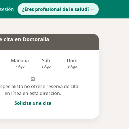
 sesión
¿Eres profesional de la salud?
 cita en Doctoralia
Mañana
Sáb
Dom
lunes
Mar
7 Ago
8 Ago
9 Ago
10 Ago
11 Ag
especialista no ofrece reserva de cita
en línea en esta dirección.
Solicita una cita