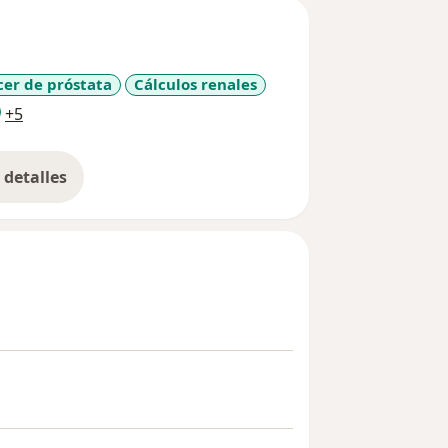
er de próstata
Cálculos renales
a11y_sr_more_diseases
+5
detalles
bre la experiencia