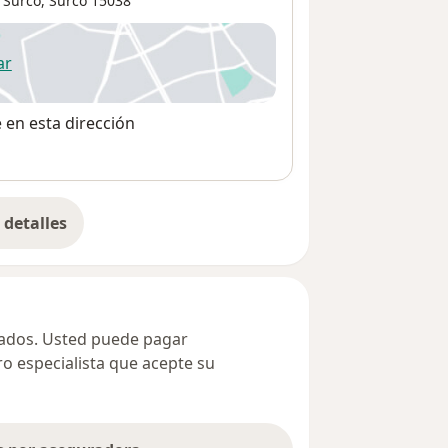
, Surco,
Surco
15038
ar
 abre en una nueva pestaña
e en esta dirección
detalles
bre la dirección
ivados. Usted puede pagar
ro especialista que acepte su