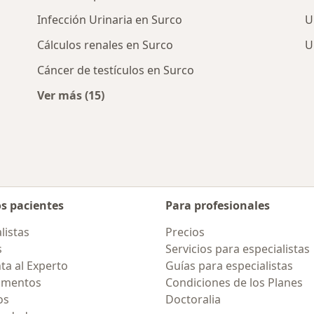
Infección Urinaria en Surco
U
Cálculos renales en Surco
U
Cáncer de testículos en Surco
Ver más (15)
rcanas a Surco
Más en esta categoría: Enfermedades más 
os pacientes
Para profesionales
listas
Precios
s
Servicios para especialistas
ta al Experto
Guías para especialistas
amentos
Condiciones de los Planes
os
Doctoralia