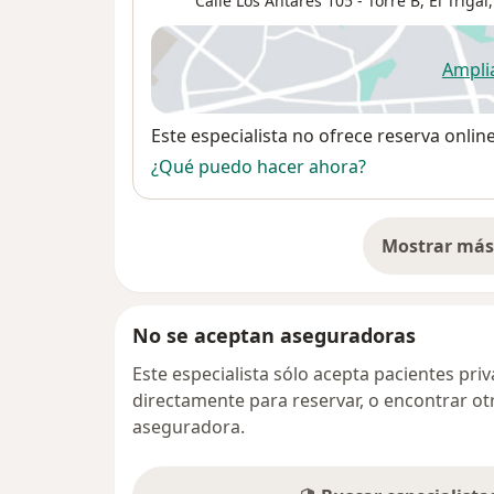
Calle Los Antares 105 - Torre B, El Trigal
Ampli
se
Disponibilidad
Este especialista no ofrece reserva onlin
¿Qué puedo hacer ahora?
Mostrar más 
so
No se aceptan aseguradoras
Este especialista sólo acepta pacientes pr
directamente para reservar, o encontrar ot
aseguradora.