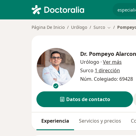
especiali
Página De Inicio
Urólogo
Surco
Pompeyo 
Cambiar de c
Dr.
Pompeyo Alarcon 
sobre 
Urólogo
·
Ver más
Surco
1 dirección
Núm. Colegiado: 69428
Datos de contacto
Experiencia
Servicios y precios
Co