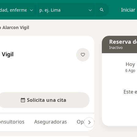
dad, enfermedad o nombre
p. ej. Lima
Iniciar
Alarcon Vigil
iudad
Reserva de
Inactivo
Vigil
las especializaciones
Hoy
6 Ago
Este 
Solicita una cita
nsultorios
Aseguradoras
Opiniones