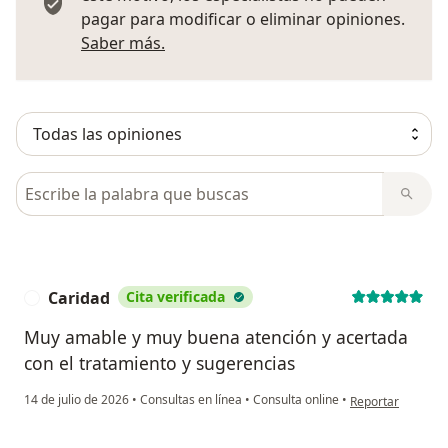
pagar para modificar o eliminar opiniones.
Más información sobre opiniones
Saber más.
Busca en opiniones
Caridad
Cita verificada
C
Muy amable y muy buena atención y acertada
con el tratamiento y sugerencias
en opinión del us
14 de julio de 2026
•
Consultas en línea
•
Consulta online
•
Reportar