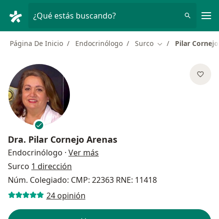
Men
¿Qué estás buscando?
Página De Inicio
Endocrinólogo
Surco
Pilar Cornej
Cambiar de ciudad
Dra.
Pilar Cornejo Arenas
sobre las especializaciones
Endocrinólogo
·
Ver más
Surco
1 dirección
Núm. Colegiado: CMP: 22363 RNE: 11418
24 opinión