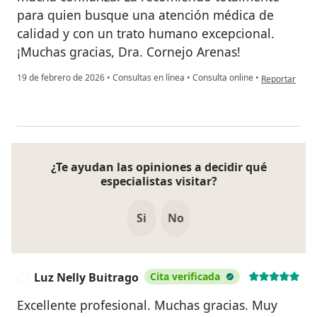
para quien busque una atención médica de
calidad y con un trato humano excepcional.
¡Muchas gracias, Dra. Cornejo Arenas!
en opinión del
19 de febrero de 2026
•
Consultas en línea
•
Consulta online
•
Reportar
¿Te ayudan las opiniones a decidir qué
especialistas visitar?
Si
No
Luz Nelly Buitrago
Cita verificada
L
Excellente profesional. Muchas gracias. Muy