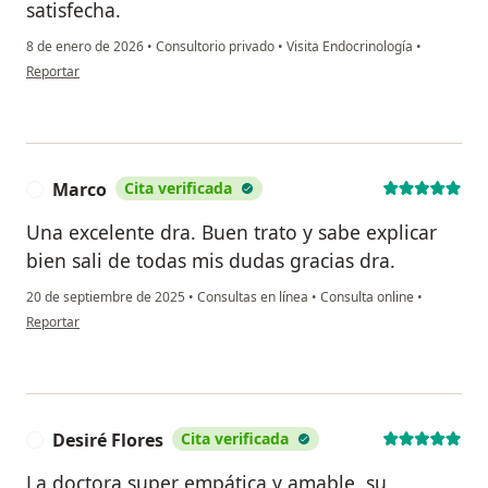
satisfecha.
8 de enero de 2026
•
Consultorio privado
•
Visita Endocrinología
•
en opinión del usuario Luz Nelly Buitrago
Reportar
Marco
Cita verificada
M
Una excelente dra. Buen trato y sabe explicar
bien sali de todas mis dudas gracias dra.
20 de septiembre de 2025
•
Consultas en línea
•
Consulta online
•
en opinión del usuario Marco
Reportar
Desiré Flores
Cita verificada
D
La doctora super empática y amable, su