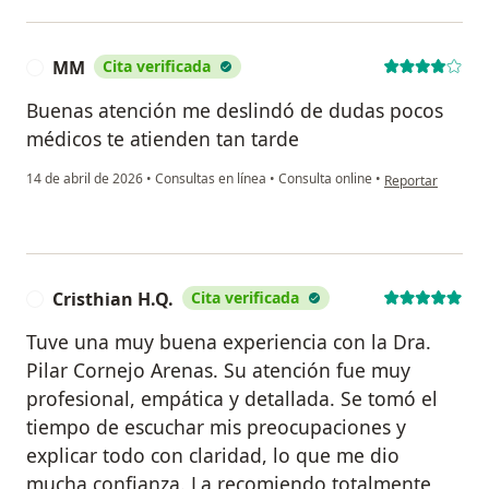
MM
Cita verificada
M
Buenas atención me deslindó de dudas pocos
médicos te atienden tan tarde
en opinión del u
14 de abril de 2026
•
Consultas en línea
•
Consulta online
•
Reportar
Cristhian H.Q.
Cita verificada
C
Tuve una muy buena experiencia con la Dra.
Pilar Cornejo Arenas. Su atención fue muy
profesional, empática y detallada. Se tomó el
tiempo de escuchar mis preocupaciones y
explicar todo con claridad, lo que me dio
mucha confianza. La recomiendo totalmente