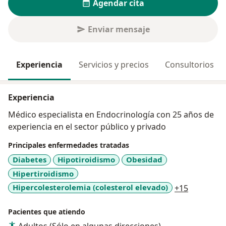
Agendar cita
Enviar mensaje
Experiencia
Servicios y precios
Consultorios
Experiencia
Médico especialista en Endocrinología con 25 años de
experiencia en el sector público y privado
Principales enfermedades tratadas
Diabetes
Hipotiroidismo
Obesidad
Hipertiroidismo
a11y_sr_m
Hipercolesterolemia (colesterol elevado)
+15
Pacientes que atiendo
Adultos (Sólo en algunas direcciones)