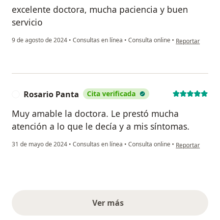
excelente doctora, mucha paciencia y buen
servicio
en opinión del u
9 de agosto de 2024
•
Consultas en línea
•
Consulta online
•
Reportar
Rosario Panta
Cita verificada
R
Muy amable la doctora. Le prestó mucha
atención a lo que le decía y a mis síntomas.
en opinión del u
31 de mayo de 2024
•
Consultas en línea
•
Consulta online
•
Reportar
Ver más
opiniones anteriores