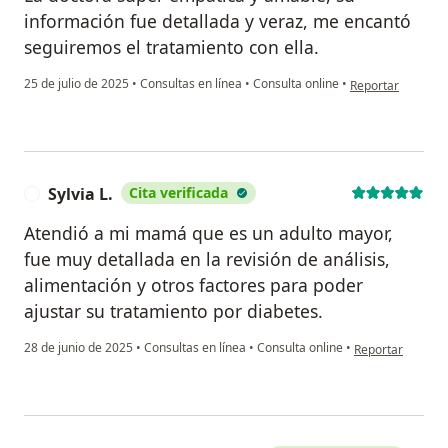
información fue detallada y veraz, me encantó
seguiremos el tratamiento con ella.
en opinión del us
25 de julio de 2025
•
Consultas en línea
•
Consulta online
•
Reportar
Sylvia L.
Cita verificada
S
Atendió a mi mamá que es un adulto mayor,
fue muy detallada en la revisión de análisis,
alimentación y otros factores para poder
ajustar su tratamiento por diabetes.
en opinión del us
28 de junio de 2025
•
Consultas en línea
•
Consulta online
•
Reportar