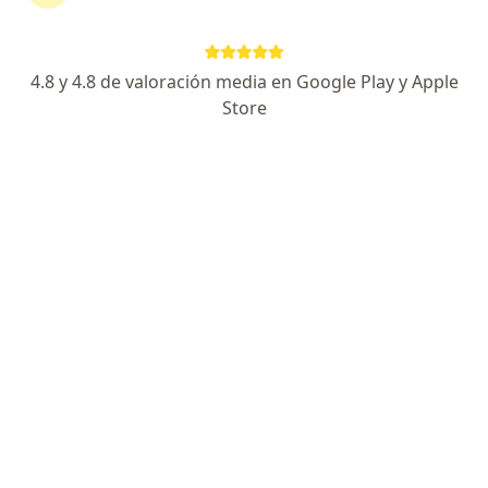
Av La Marina 2955, San Miguel
•
Mapa
Complejo Hospitalario San Pablo - Clinica San Gabriel
Acepta Protecta Security
4.8 y 4.8 de valoración media en Google Play y Apple
Visita Reumatología
Precio sin especificar
Store
Este especialista no ofrece reserva de cita en línea en esta dirección.
Solicita una cita
Dr. Oscar Casanova Venero
Reumatólogo
5 opinión