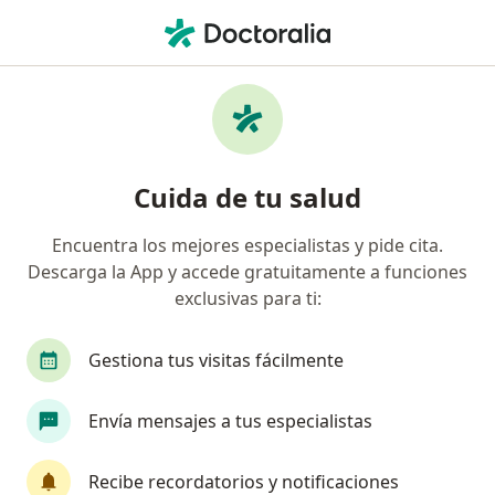
Men
Reumatólogo • Lima, Lima
Filtros
Seguro:
Protecta Security
Reumatólogos recomendados de Protecta
Cuida de tu salud
Security en Lima
Encuentra los mejores especialistas y pide cita.
Descarga la App y accede gratuitamente a funciones
exclusivas para ti:
Gestiona tus visitas fácilmente
Envía mensajes a tus especialistas
Dr. Darwin Paucar
Reumatólogo
Recibe recordatorios y notificaciones