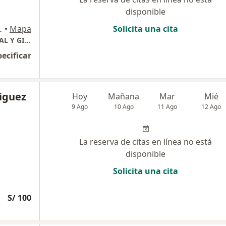
disponible
A OPTIMA VISIÓN., Ica
•
Mapa
Solicita una cita
ESPECIALISTA EN ECOGRAFIA MATERNO FETAL Y GINECÓLOGIA
pecificar
riguez
Hoy
Mañana
Mar
Mié
9 Ago
10 Ago
11 Ago
12 Ago
La reserva de citas en línea no está
disponible
Solicita una cita
S/ 100