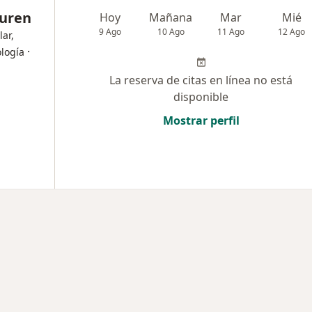
Luren
Hoy
Mañana
Mar
Mié
9 Ago
10 Ago
11 Ago
12 Ago
lar,
·
ología
La reserva de citas en línea no está
disponible
Mostrar perfil