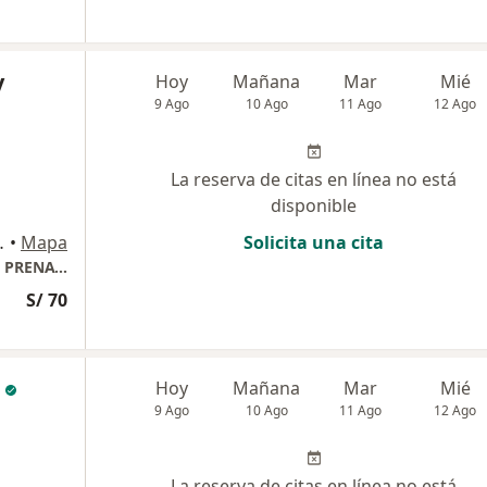
y
Hoy
Mañana
Mar
Mié
9 Ago
10 Ago
11 Ago
12 Ago
La reserva de citas en línea no está
disponible
A / MZA F -13, Ica
•
Mapa
Solicita una cita
CENTRO MEDICO MATERNO INFANTIL FETAL PRENATALIA
S/ 70
Hoy
Mañana
Mar
Mié
9 Ago
10 Ago
11 Ago
12 Ago
La reserva de citas en línea no está