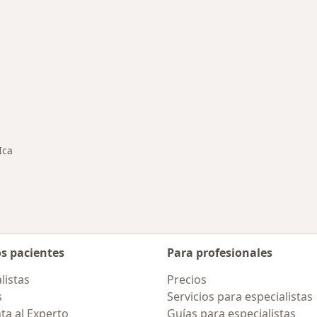
medades en Ica
Ica
iar de ciudad
os pacientes
Para profesionales
listas
Precios
s
Servicios para especialistas
ta al Experto
Guías para especialistas