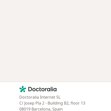
Contacto
Doctoralia - Página de inicio
Doctoralia Internet SL
C/ Josep Pla 2 - Building B2, floor 13
08019 Barcelona, Spain