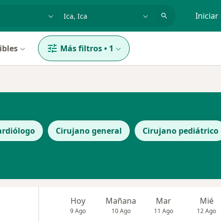
dad, enfermedad o nombre
p. ej. Lima
Iniciar
ibles
Más filtros
•
1
ardiólogo
Cirujano general
Cirujano pediátrico
Hoy
Mañana
Mar
Mié
9 Ago
10 Ago
11 Ago
12 Ago