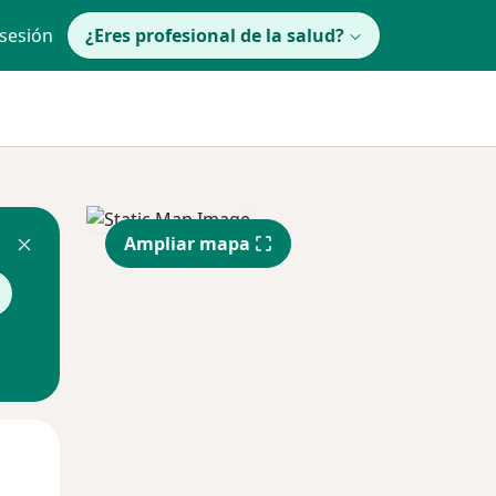
 sesión
¿Eres profesional de la salud?
Ampliar mapa
Jue
Vie
Sáb
13 Ago
14 Ago
15 Ago