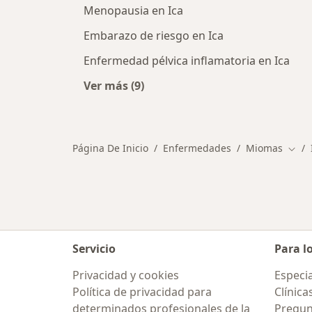
Menopausia en Ica
Embarazo de riesgo en Ica
Enfermedad pélvica inflamatoria en Ica
Ver más (9)
Más en esta categoría: Otras enfer
Página De Inicio
Enfermedades
Miomas
Camb
Servicio
Para l
Privacidad y cookies
Especia
Política de privacidad para
Clínica
determinados profesionales de la
Pregun