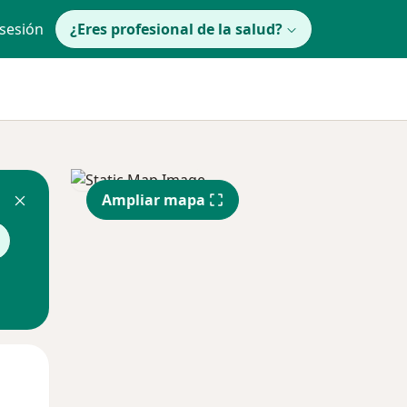
 sesión
¿Eres profesional de la salud?
Ampliar mapa
lunes
Mar
Mié
10 Ago
11 Ago
12 Ago