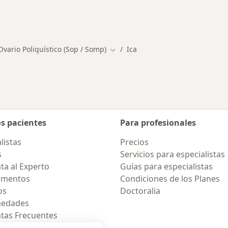
medades en Ica
vario Poliquístico (Sop / Somp)
Ica
Cambiar de ciudad
os pacientes
Para profesionales
listas
Precios
s
Servicios para especialistas
ta al Experto
Guías para especialistas
amentos
Condiciones de los Planes
os
Doctoralia
medades
tas Frecuentes
ión para celular