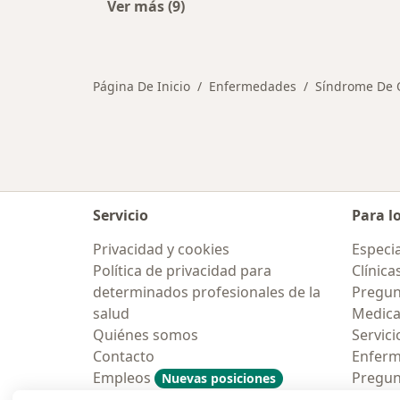
Ver más (9)
Más en esta categoría: Otras enfer
Página De Inicio
Enfermedades
Síndrome De O
Servicio
Para l
Privacidad y cookies
Especia
Política de privacidad para
Clínica
determinados profesionales de la
Pregun
salud
Medic
Quiénes somos
Servici
Contacto
Enfer
Empleos
Pregun
Nuevas posiciones
Condiciones Generales de
Aplicac