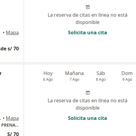
La reserva de citas en línea no está
disponible
, Ica
•
Mapa
Solicita una cita
de s/ 70
y
Hoy
Mañana
Sáb
Dom
6 Ago
7 Ago
8 Ago
9 Ago
La reserva de citas en línea no está
disponible
A / MZA F -13, Ica
•
Mapa
Solicita una cita
CENTRO MEDICO MATERNO INFANTIL FETAL PRENATALIA
S/ 70