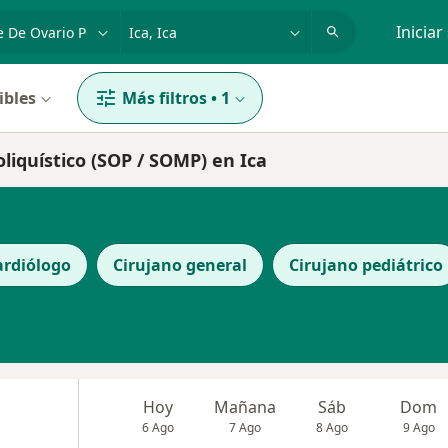
dad, enfermedad o nombre
p. ej. Lima
Iniciar
ibles
Más filtros
•
1
liquístico (SOP / SOMP) en Ica
ardiólogo
Cirujano general
Cirujano pediátrico
Hoy
Mañana
Sáb
Dom
6 Ago
7 Ago
8 Ago
9 Ago