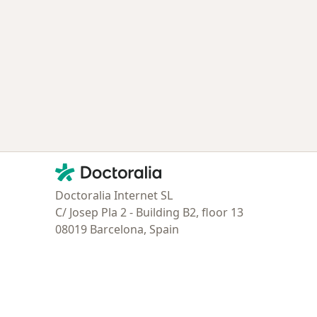
Contacto
Doctoralia - Página de inicio
Doctoralia Internet SL
C/ Josep Pla 2 - Building B2, floor 13
08019 Barcelona, Spain