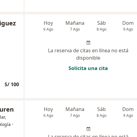
riguez
Hoy
Mañana
Sáb
Dom
6 Ago
7 Ago
8 Ago
9 Ago
La reserva de citas en línea no está
disponible
Solicita una cita
S/ 100
Luren
Hoy
Mañana
Sáb
Dom
6 Ago
7 Ago
8 Ago
9 Ago
lar,
·
ología
La reserva de citas en línea no está