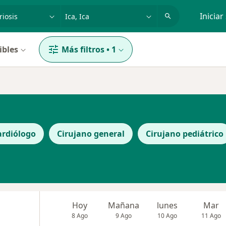
dad, enfermedad o nombre
p. ej. Lima
Iniciar
ibles
Más filtros
•
1
ardiólogo
Cirujano general
Cirujano pediátrico
Hoy
Mañana
lunes
Mar
8 Ago
9 Ago
10 Ago
11 Ago