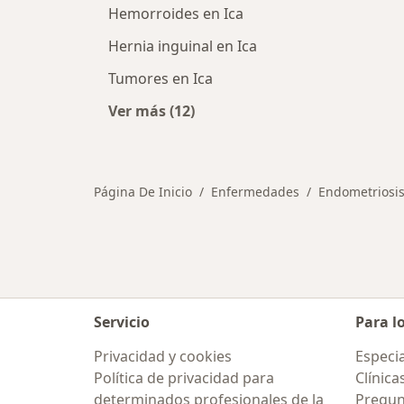
Hemorroides en Ica
Hernia inguinal en Ica
Tumores en Ica
Ver más (12)
Más en esta categoría: Otras enfe
Página De Inicio
Enfermedades
Endometriosi
Servicio
Para l
Privacidad y cookies
Especia
Política de privacidad para
Clínica
determinados profesionales de la
Pregun