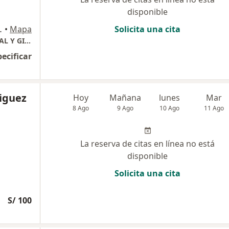
disponible
A OPTIMA VISIÓN., Ica
•
Mapa
Solicita una cita
ESPECIALISTA EN ECOGRAFIA MATERNO FETAL Y GINECÓLOGIA
pecificar
riguez
Hoy
Mañana
lunes
Mar
8 Ago
9 Ago
10 Ago
11 Ago
La reserva de citas en línea no está
disponible
Solicita una cita
S/ 100