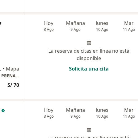
y
Hoy
Mañana
lunes
Mar
8 Ago
9 Ago
10 Ago
11 Ago
La reserva de citas en línea no está
disponible
A / MZA F -13, Ica
•
Mapa
Solicita una cita
CENTRO MEDICO MATERNO INFANTIL FETAL PRENATALIA
S/ 70
Hoy
Mañana
lunes
Mar
8 Ago
9 Ago
10 Ago
11 Ago
La reserva de citas en línea no está