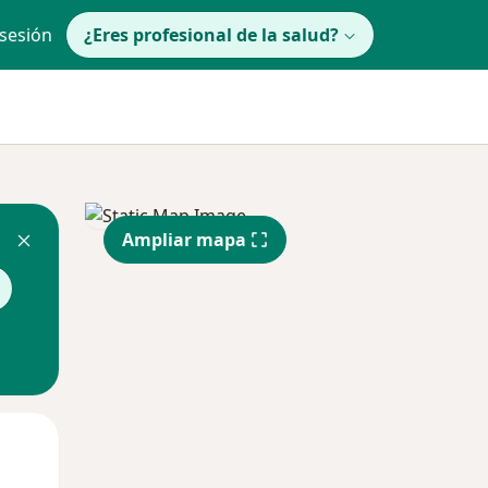
 sesión
¿Eres profesional de la salud?
Ampliar mapa
Mié
Jue
Vie
12 Ago
13 Ago
14 Ago