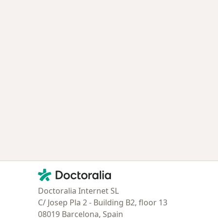
Contacto
Doctoralia - Página de inicio
Doctoralia Internet SL
C/ Josep Pla 2 - Building B2, floor 13
08019 Barcelona, Spain