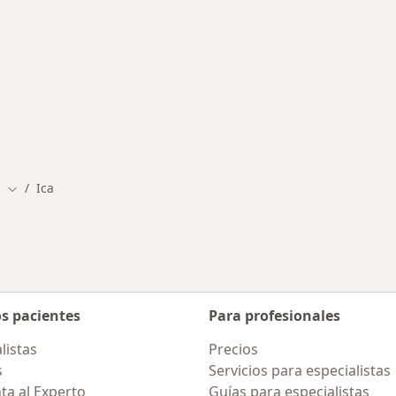
rmedades en Ica
s
Ica
Cambiar de ciudad
os pacientes
Para profesionales
listas
Precios
s
Servicios para especialistas
ta al Experto
Guías para especialistas