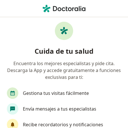
Men
Enfermedades De Transmisión Sexual • Ica, Ica
Filtros
• 1
Mapa
Especialistas en Enfermedades de
Cuida de tu salud
transmisión sexual en Ica
Encuentra los mejores especialistas y pide cita.
Descarga la App y accede gratuitamente a funciones
¿Qué especialidad estás buscando?
exclusivas para ti:
Ginecólogo
Anestesiólogo
Cardiólogo
Gestiona tus visitas fácilmente
Envía mensajes a tus especialistas
Recibe recordatorios y notificaciones