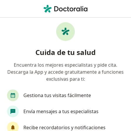
Men
Menopausia • Ica, Ica
Filtros
• 1
Mapa
Especialistas en Menopausia en Ica
Cuida de tu salud
Encuentra los mejores especialistas y pide cita.
¿Qué especialidad estás buscando?
Descarga la App y accede gratuitamente a funciones
Ginecólogo
Anestesiólogo
Cardiólogo
exclusivas para ti:
Gestiona tus visitas fácilmente
Envía mensajes a tus especialistas
Recibe recordatorios y notificaciones