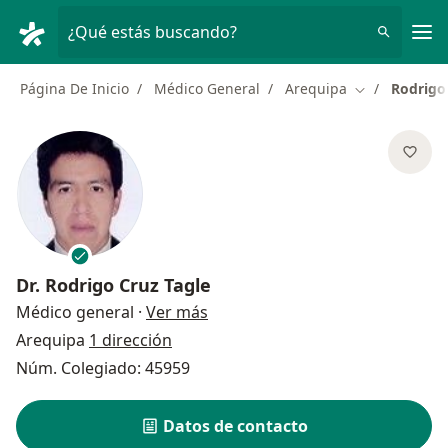
Men
¿Qué estás buscando?
Página De Inicio
Médico General
Arequipa
Rodrigo
Cambiar de c
Dr.
Rodrigo Cruz Tagle
sobre las especializaciones
Médico general
·
Ver más
Arequipa
1 dirección
Núm. Colegiado: 45959
Datos de contacto