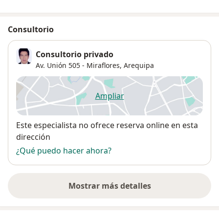
Consultorio
Consultorio privado
Av. Unión 505 - Miraflores,
Arequipa
Ampliar
se abre en una nueva pestañ
Disponibilidad
Este especialista no ofrece reserva online en esta
dirección
¿Qué puedo hacer ahora?
Mostrar más detalles
sobre la dirección