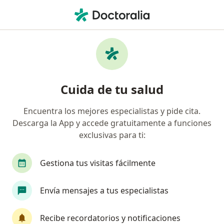
Men
Depresión • Huancayo, Junín
Filtros
• 1
Mapa
Especialistas en Depresión en Huancayo
Cuida de tu salud
Encuentra los mejores especialistas y pide cita.
¿Qué especialidad estás buscando?
Descarga la App y accede gratuitamente a funciones
Psicólogo
exclusivas para ti:
Gestiona tus visitas fácilmente
Envía mensajes a tus especialistas
Recibe recordatorios y notificaciones