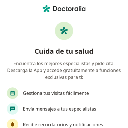
Men
Trastorno De Estrés Postraumático • Huancayo, Junín
Filtros
• 1
Mapa
Especialistas en Trastorno de estrés
Cuida de tu salud
postraumático en Huancayo
Encuentra los mejores especialistas y pide cita.
Descarga la App y accede gratuitamente a funciones
¿Qué especialidad estás buscando?
exclusivas para ti:
Psicólogo
Gestiona tus visitas fácilmente
Envía mensajes a tus especialistas
Recibe recordatorios y notificaciones