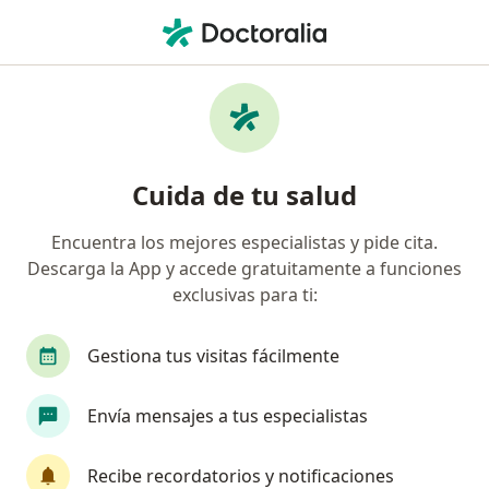
Men
Trastorno De Ansiedad • Huancayo, Junín
Filtros
• 1
Mapa
Especialistas en Trastorno de ansiedad en
Cuida de tu salud
Huancayo
Encuentra los mejores especialistas y pide cita.
Descarga la App y accede gratuitamente a funciones
¿Qué especialidad estás buscando?
exclusivas para ti:
Psicólogo
Psiquiatra
Gestiona tus visitas fácilmente
Envía mensajes a tus especialistas
Recibe recordatorios y notificaciones