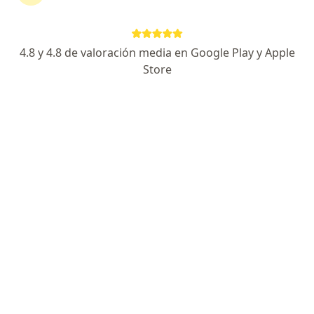
Jirón Orbegoso 180, Trujillo
•
Mapa
C. Oftalmológico EYE VISION
Primera visita Oftalmología
S/ 120
4.8 y 4.8 de valoración media en Google Play y Apple
Este especialista no ofrece reserva de cita en línea en esta dirección.
Store
Solicita una cita
Dr. Iván Iyo Solar
Oftalmólogo
84 opinión