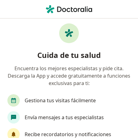
Men
Oftalmólogo • Cui Chicago, Trujillo, La Libertad
Filtros
Seguro
Mapa
Oftalmólogos en Cui Chicago, Trujillo
Cuida de tu salud
Encuentra los mejores especialistas y pide cita.
Descarga la App y accede gratuitamente a funciones
exclusivas para ti:
Gestiona tus visitas fácilmente
Dr. Oscar Alberto Rojas Cabanillas
Envía mensajes a tus especialistas
·
Ver más
Oftalmólogo
76 opinión
Recibe recordatorios y notificaciones