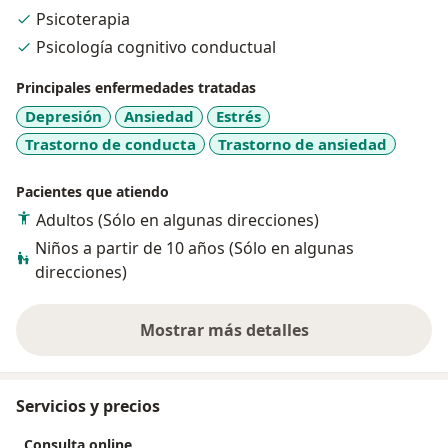
Creo que la empatía y la aceptación incondicional de
Psicoterapia
uno mismo son la clave para una vida plena.
Psicología cognitivo conductual
Principales enfermedades tratadas
Depresión
Ansiedad
Estrés
Trastorno de conducta
Trastorno de ansiedad
Pacientes que atiendo
Adultos (Sólo en algunas direcciones)
Niños a partir de 10 años (Sólo en algunas
direcciones)
Mostrar más detalles
sobre la experiencia
Servicios y precios
Consulta online