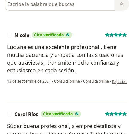
Busca en opiniones
Nicole
Cita verificada
N
Luciana es una excelente profesional , tiene
mucha paciencia y empatía con las situaciones
que atraviesas , transmite mucha confianza y
entusiasmo en cada sesión.
en opinión de
13 de septiembre de 2021
•
Consulta online
•
Consulta online
•
Reportar
Carol Ríos
Cita verificada
C
Súper buena profesional, siempre detallista y
con muy buena disposición para Todo lo que se