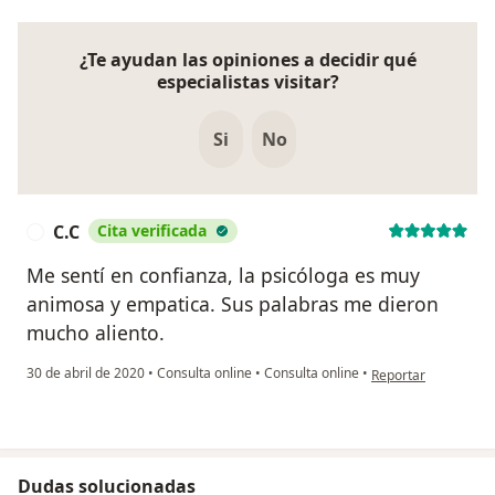
¿Te ayudan las opiniones a decidir qué
especialistas visitar?
Si
No
C.C
Cita verificada
C
Me sentí en confianza, la psicóloga es muy
animosa y empatica. Sus palabras me dieron
mucho aliento.
en opinión del usuar
30 de abril de 2020
•
Consulta online
•
Consulta online
•
Reportar
Dudas solucionadas