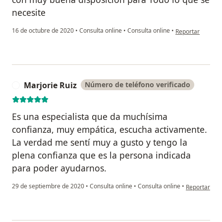
necesite
en opinión del us
16 de octubre de 2020
•
Consulta online
•
Consulta online
•
Reportar
Marjorie Ruiz
Número de teléfono verificado
M
Es una especialista que da muchísima
confianza, muy empática, escucha activamente.
La verdad me sentí muy a gusto y tengo la
plena confianza que es la persona indicada
para poder ayudarnos.
en opinión de
29 de septiembre de 2020
•
Consulta online
•
Consulta online
•
Reportar