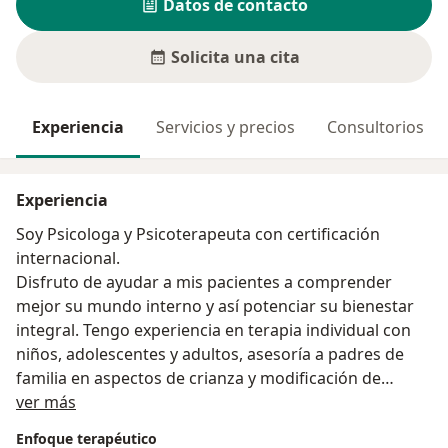
Datos de contacto
Solicita una cita
Experiencia
Servicios y precios
Consultorios
Experiencia
Soy Psicologa y Psicoterapeuta con certificación
internacional.
Disfruto de ayudar a mis pacientes a comprender
mejor su mundo interno y así potenciar su bienestar
integral. Tengo experiencia en terapia individual con
niños, adolescentes y adultos, asesoría a padres de
familia en aspectos de crianza y modificación de
Acerca de mí
conducta, además realizo terapia de pareja siguiendo
ver más
el modelo cognitivo conductual.
Enfoque terapéutico