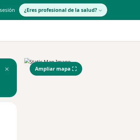
 sesión
¿Eres profesional de la salud?
Ampliar mapa
Mar
Mié
Jue
11 Ago
12 Ago
13 Ago