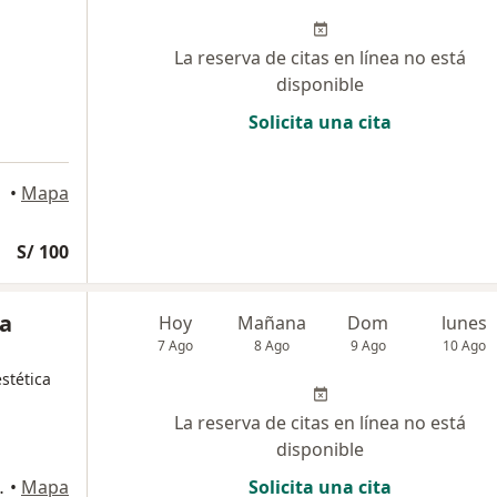
La reserva de citas en línea no está
disponible
Solicita una cita
 Mar
•
Mapa
S/ 100
ía
Hoy
Mañana
Dom
lunes
7 Ago
8 Ago
9 Ago
10 Ago
stética
La reserva de citas en línea no está
disponible
na 1302, Magdalena del Mar
•
Mapa
Solicita una cita