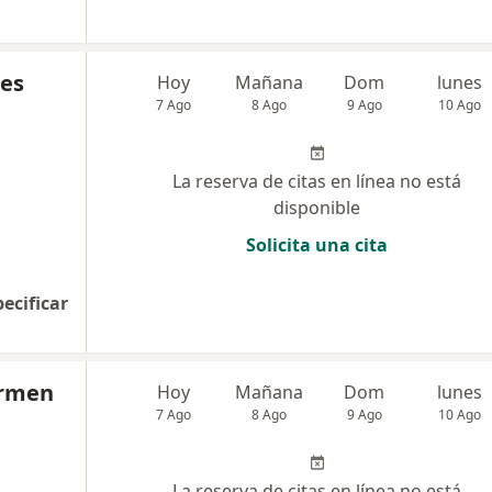
res
Hoy
Mañana
Dom
lunes
7 Ago
8 Ago
9 Ago
10 Ago
La reserva de citas en línea no está
disponible
Solicita una cita
pecificar
armen
Hoy
Mañana
Dom
lunes
7 Ago
8 Ago
9 Ago
10 Ago
La reserva de citas en línea no está