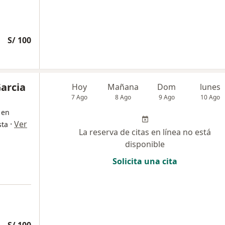
S/ 100
Garcia
Hoy
Mañana
Dom
lunes
7 Ago
8 Ago
9 Ago
10 Ago
 en
·
Ver
sta
La reserva de citas en línea no está
disponible
Solicita una cita