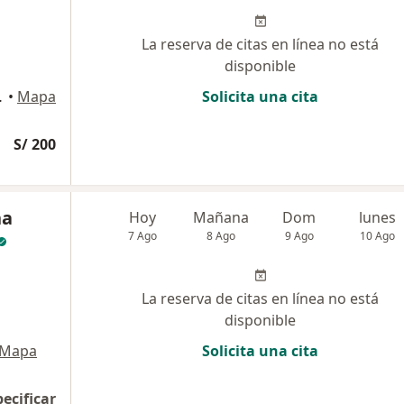
La reserva de citas en línea no está
disponible
dalena del Mar
•
Mapa
Solicita una cita
S/ 200
na
Hoy
Mañana
Dom
lunes
7 Ago
8 Ago
9 Ago
10 Ago
La reserva de citas en línea no está
disponible
Mapa
Solicita una cita
pecificar