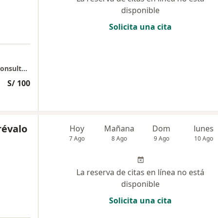
disponible
Solicita una cita
SIDERMA - Dermatología - Estética y Laser Consultorio 1613
S/ 100
révalo
Hoy
Mañana
Dom
lunes
7 Ago
8 Ago
9 Ago
10 Ago
La reserva de citas en línea no está
disponible
Solicita una cita