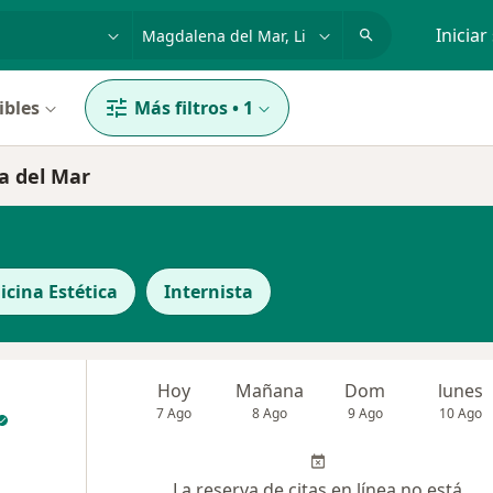
dad, enfermedad o nombre
p. ej. Lima
Iniciar
ibles
Más filtros
•
1
a del Mar
icina Estética
Internista
Hoy
Mañana
Dom
lunes
7 Ago
8 Ago
9 Ago
10 Ago
La reserva de citas en línea no está