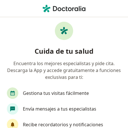
Men
Ictericia Neonatal • Trujillo, La Libertad
Filtros
• 1
Seguro
Mapa
Especialistas en Ictericia neonatal en
Cuida de tu salud
Trujillo
Encuentra los mejores especialistas y pide cita.
Descarga la App y accede gratuitamente a funciones
¿Qué especialidad estás buscando?
exclusivas para ti:
Pediatra
Gestiona tus visitas fácilmente
Envía mensajes a tus especialistas
Recibe recordatorios y notificaciones