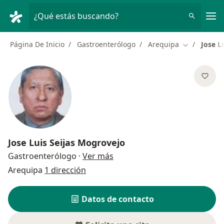
Men
¿Qué estás buscando?
Página De Inicio
Gastroenterólogo
Arequipa
Jose L
Cambiar de 
Jose Luis Seijas Mogrovejo
sobre las especializaciones
Gastroenterólogo
·
Ver más
Arequipa
1 dirección
Datos de contacto