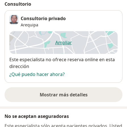
Consultorio
Consultorio privado
Arequipa
Ampliar
se abre en una nueva pestañ
Disponibilidad
Este especialista no ofrece reserva online en esta
dirección
¿Qué puedo hacer ahora?
Mostrar más detalles
sobre la dirección
No se aceptan aseguradoras
Este especialista sólo acepta pacientes privados. Usted