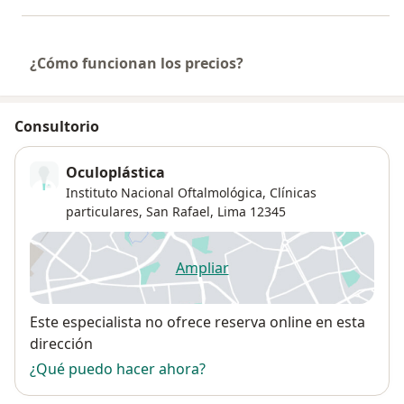
¿Cómo funcionan los precios?
Consultorio
Oculoplástica
Instituto Nacional Oftalmológica, Clínicas
particulares,
San Rafael
,
Lima
12345
Ampliar
se abre en una nueva pestañ
Disponibilidad
Este especialista no ofrece reserva online en esta
dirección
¿Qué puedo hacer ahora?