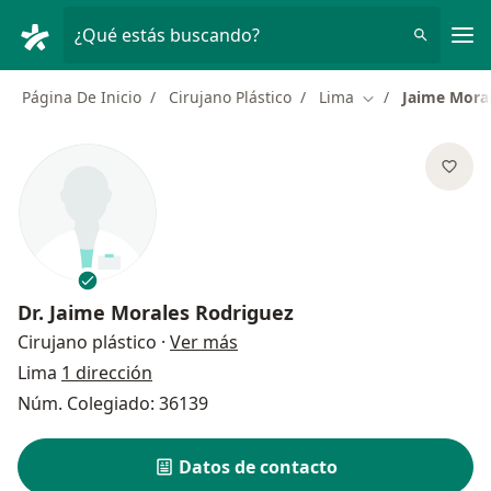
Men
¿Qué estás buscando?
Página De Inicio
Cirujano Plástico
Lima
Jaime Mora
Cambiar de ciud
Dr.
Jaime Morales Rodriguez
sobre las especializaciones
Cirujano plástico
·
Ver más
Lima
1 dirección
Núm. Colegiado: 36139
Datos de contacto