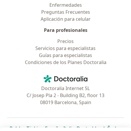
Enfermedades
Preguntas Frecuentes
Aplicación para celular
Para profesionales
Precios
Servicios para especialistas
Guías para especialistas
Condiciones de los Planes Doctoralia
Contacto
Doctoralia - Página de inicio
Doctoralia Internet SL
C/ Josep Pla 2 - Building B2, floor 13
08019 Barcelona, Spain
se abre en una nueva pestaña
se abre en una nueva pestaña
se abre en una nueva pestaña
se abre en una nueva pes
se abre en 
se a
Polska
,
Türkiye
,
España
,
Italia
,
Deutschland
,
Česko
,