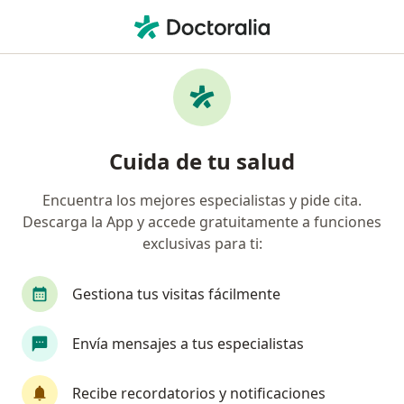
Men
Depresión Crónica • San Isidro, Lima
Filtros
• 1
Seguro
Mapa
Especialistas en Depresión crónica en San
Cuida de tu salud
Isidro
Encuentra los mejores especialistas y pide cita.
Descarga la App y accede gratuitamente a funciones
¿Qué especialidad estás buscando?
exclusivas para ti:
Psiquiatra
Psicólogo
Médico general
Gestiona tus visitas fácilmente
Envía mensajes a tus especialistas
Recibe recordatorios y notificaciones