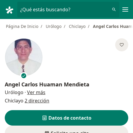
Men
¿Qué estás buscando?
Página De Inicio
Urólogo
Chiclayo
Angel Carlos Huam
Angel Carlos Huaman Mendieta
sobre las especializaciones
Urólogo
·
Ver más
Chiclayo
2 dirección
Datos de contacto