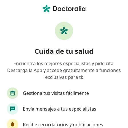
Men
Cólico Nefrítico • Chiclayo, Lambayeque
Filtros
• 1
Mapa
Especialistas en Cólico nefrítico en Chiclayo
Cuida de tu salud
Encuentra los mejores especialistas y pide cita.
¿Qué especialidad estás buscando?
Descarga la App y accede gratuitamente a funciones
Urólogo
exclusivas para ti:
Gestiona tus visitas fácilmente
Envía mensajes a tus especialistas
Recibe recordatorios y notificaciones