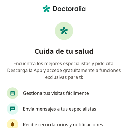
Men
Enfermedades De Transmisión Sexual • Chiclayo, Lambayeque
Filtros
• 1
Mapa
Especialistas en Enfermedades de
Cuida de tu salud
transmisión sexual en Chiclayo
Encuentra los mejores especialistas y pide cita.
Descarga la App y accede gratuitamente a funciones
¿Qué especialidad estás buscando?
exclusivas para ti:
Urólogo
Ginecólogo
Gestiona tus visitas fácilmente
Envía mensajes a tus especialistas
Recibe recordatorios y notificaciones