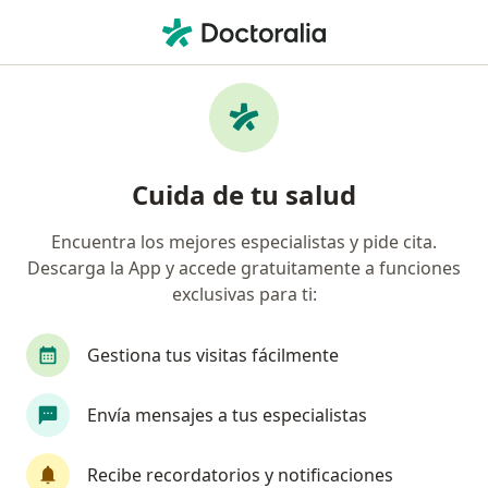
Men
Cáncer De Próstata • Chiclayo, Lambayeque
Filtros
• 1
Seguro
Mapa
Especialistas en Cáncer de próstata en
Cuida de tu salud
Chiclayo
Encuentra los mejores especialistas y pide cita.
Descarga la App y accede gratuitamente a funciones
¿Qué especialidad estás buscando?
exclusivas para ti:
Urólogo
Oncólogo
Cardiólogo
Ciruja
Gestiona tus visitas fácilmente
Envía mensajes a tus especialistas
Recibe recordatorios y notificaciones