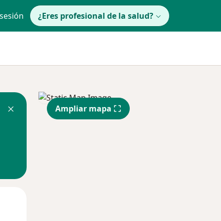
 sesión
¿Eres profesional de la salud?
Ampliar mapa
lunes
Mar
Mié
10 Ago
11 Ago
12 Ago