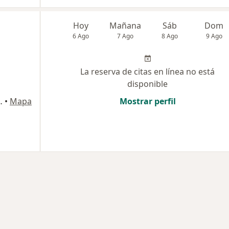
Hoy
Mañana
Sáb
Dom
6 Ago
7 Ago
8 Ago
9 Ago
La reserva de citas en línea no está
disponible
Victoria, Chiclayo
•
Mapa
Mostrar perfil