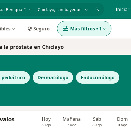
dad, enfermedad o nombre
p. ej. Lima
Iniciar
ibles
Seguro
Más filtros
•
1
e la próstata en Chiclayo
 pediátrico
Dermatólogo
Endocrinólogo
Avalos
Hoy
Mañana
Sáb
Dom
6 Ago
7 Ago
8 Ago
9 Ago