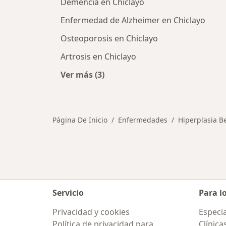
Demencia en Chiclayo
Enfermedad de Alzheimer en Chiclayo
Osteoporosis en Chiclayo
Artrosis en Chiclayo
Ver más (3)
Más en esta categoría: Otras enfer
Página De Inicio
Enfermedades
Hiperplasia B
Servicio
Para l
Privacidad y cookies
Especia
Política de privacidad para
Clínica