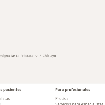
medades en Chiclayo
enigna De La Próstata
Chiclayo
Cambiar de ciudad
os pacientes
Para profesionales
listas
Precios
s
Servicios para especialistas