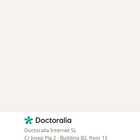
Contacto
Doctoralia - Página de inicio
Doctoralia Internet SL
C/ Josep Pla 2 - Building B2, floor 13