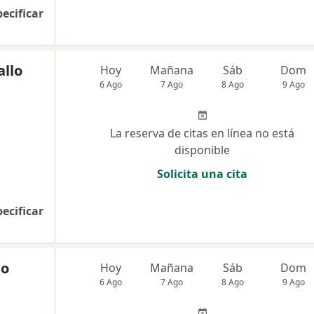
pecificar
allo
Hoy
Mañana
Sáb
Dom
6 Ago
7 Ago
8 Ago
9 Ago
La reserva de citas en línea no está
disponible
Solicita una cita
pecificar
mo
Hoy
Mañana
Sáb
Dom
6 Ago
7 Ago
8 Ago
9 Ago