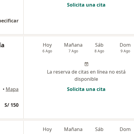
Solicita una cita
pecificar
ía
Hoy
Mañana
Sáb
Dom
6 Ago
7 Ago
8 Ago
9 Ago
La reserva de citas en línea no está
disponible
•
Mapa
Solicita una cita
S/ 150
Hoy
Mañana
Sáb
Dom