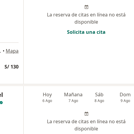
La reserva de citas en línea no está
disponible
Solicita una cita
ina 204, Chiclayo
•
Mapa
S/ 130
el
Hoy
Mañana
Sáb
Dom
6 Ago
7 Ago
8 Ago
9 Ago
La reserva de citas en línea no está
disponible