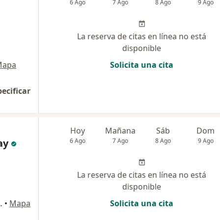
6 Ago
7 Ago
8 Ago
9 Ago
La reserva de citas en línea no está
disponible
Mapa
Solicita una cita
pecificar
Hoy
Mañana
Sáb
Dom
ay
6 Ago
7 Ago
8 Ago
9 Ago
La reserva de citas en línea no está
disponible
Victoria, Chiclayo
•
Mapa
Solicita una cita