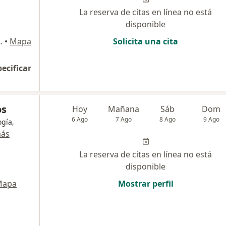
La reserva de citas en línea no está
disponible
Victoria, Chiclayo
•
Mapa
Solicita una cita
pecificar
os
Hoy
Mañana
Sáb
Dom
6 Ago
7 Ago
8 Ago
9 Ago
gía,
más
La reserva de citas en línea no está
disponible
Mapa
Mostrar perfil