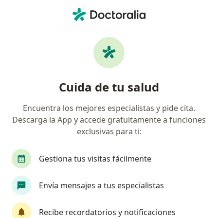
Men
Cistitis • Chiclayo, Lambayeque
Filtros
• 1
Seguro
Mapa
Especialistas en Cistitis en Chiclayo
Cuida de tu salud
Encuentra los mejores especialistas y pide cita.
¿Qué especialidad estás buscando?
Descarga la App y accede gratuitamente a funciones
Médico general
Urólogo
exclusivas para ti:
Gestiona tus visitas fácilmente
Envía mensajes a tus especialistas
Recibe recordatorios y notificaciones