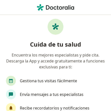
Men
Disfunción Eréctil • Chiclayo, Lambayeque
Filtros
• 1
Mapa
Especialistas en Disfunción eréctil en
Cuida de tu salud
Chiclayo
Encuentra los mejores especialistas y pide cita.
Descarga la App y accede gratuitamente a funciones
¿Qué especialidad estás buscando?
exclusivas para ti:
Urólogo
Gestiona tus visitas fácilmente
Envía mensajes a tus especialistas
Recibe recordatorios y notificaciones