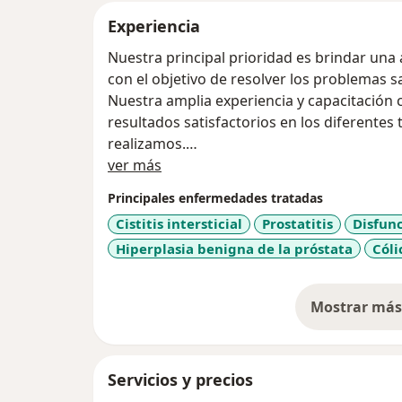
Experiencia
Nuestra principal prioridad es brindar una
con el objetivo de resolver los problemas s
Nuestra amplia experiencia y capacitación
resultados satisfactorios en los diferentes
realizamos.
Acerca de mí
Somos pioneros en Vaporización Turis Pla
ver más
pacientes operados con resultado satisfact
Principales enfermedades tratadas
Litotricia Láser de Cálculos urinarios.
Cistitis intersticial
Prostatitis
Disfunc
Nuestra prioridad es usted.
Hiperplasia benigna de la próstata
Cóli
Mostrar más 
so
Servicios y precios