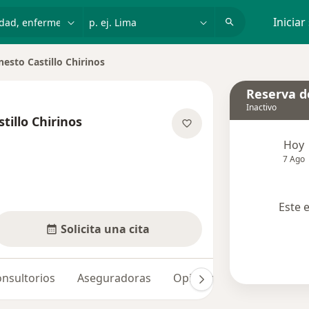
dad, enfermedad o nombre
p. ej. Lima
Iniciar
nesto Castillo Chirinos
iudad
Reserva de
Inactivo
tillo Chirinos
las especializaciones
Hoy
7 Ago
Este 
Solicita una cita
nsultorios
Aseguradoras
Opiniones (4)
Dudas s