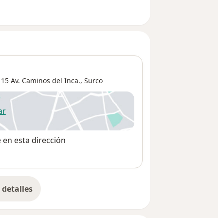
 15 Av. Caminos del Inca.,
Surco
ar
 abre en una nueva pestaña
e en esta dirección
detalles
bre la dirección