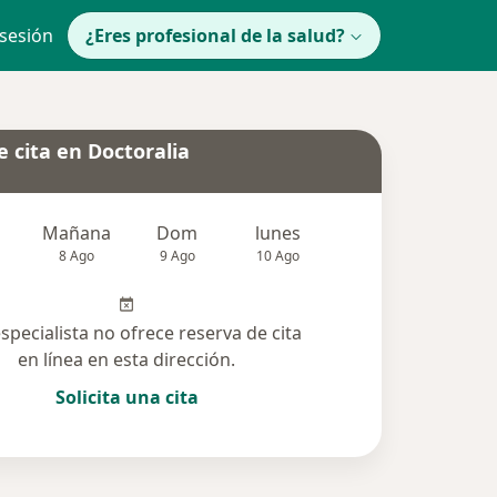
 sesión
¿Eres profesional de la salud?
 cita en Doctoralia
Mañana
Dom
lunes
Mar
Mié
8 Ago
9 Ago
10 Ago
11 Ago
12 Ag
especialista no ofrece reserva de cita
en línea en esta dirección.
Solicita una cita
olucionadas (51)