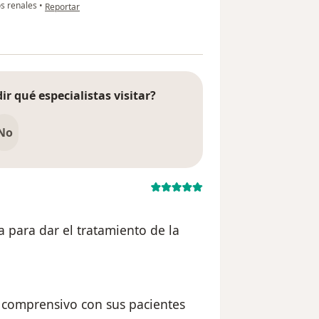
en opinión del usuario paciente
s renales
•
Reportar
ir qué especialistas visitar?
No
 para dar el tratamiento de la
comprensivo con sus pacientes