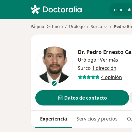
especiali
Página De Inicio
Urólogo
Surco
Pedro Er
Cambiar de c
Dr.
Pedro Ernesto Cas
sobre 
Urólogo
·
Ver más
Surco
1 dirección
4 opinión
Datos de contacto
Experiencia
Servicios y precios
Co