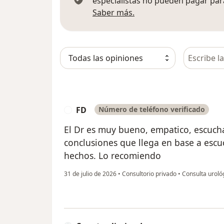
especialistas no pueden pagar para
Más información sobre
Saber más.
Busca en 
FD
Número de teléfono verificado
F
El Dr es muy bueno, empatico, escucha 
conclusiones que llega en base a esc
hechos. Lo recomiendo
31 de julio de 2026
•
Consultorio privado
•
Consulta uroló