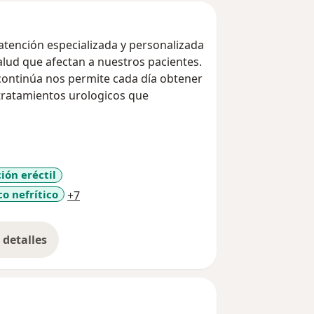
 atención especializada y personalizada
alud que afectan a nuestros pacientes.
 continúa nos permite cada día obtener
 tratamientos urologicos que
sma de Próstata con más de 1000
orio y una amplia experiencia en
ión eréctil
a11y_sr_more_diseases
co nefrítico
+7
detalles
bre la experiencia