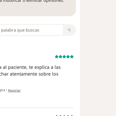
 modificar o eliminar opiniones.
 opiniones
opiniones
al paciente, te explica a las
uchar atentamente sobre los
en opinión del usuario FD
gica
•
Reportar