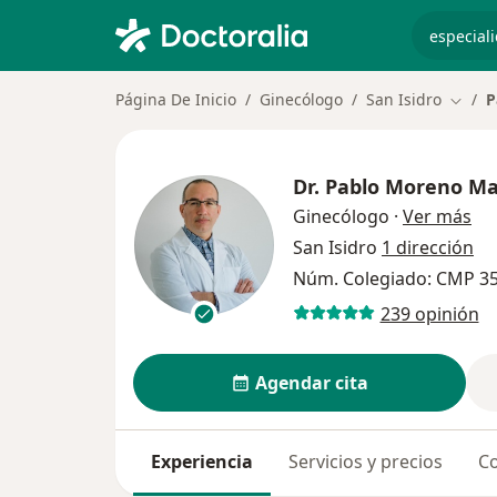
especiali
Página De Inicio
Ginecólogo
San Isidro
P
Cambi
Dr.
Pablo Moreno Ma
sob
Ginecólogo
·
Ver más
San Isidro
1 dirección
Núm. Colegiado: CMP 3
239 opinión
Agendar cita
Experiencia
Servicios y precios
Co