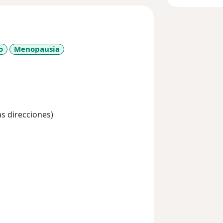
o
Menopausia
_sr_more_diseases
as direcciones)