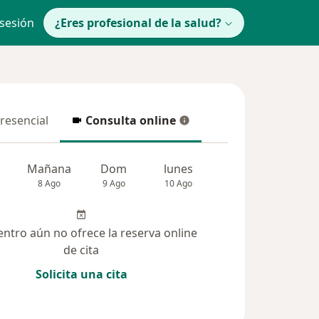
 sesión
¿Eres profesional de la salud?
presencial
Consulta online
resencial
Consulta online
Mañana
Dom
lunes
Mar
Mié
8 Ago
9 Ago
10 Ago
11 Ago
12 Ag
entro aún no ofrece la reserva online
de cita
Solicita una cita