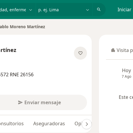
dad, enfermedad o nombre
p. ej. Lima
Iniciar
ablo Moreno Martínez
ar de ciudad
rtínez
Visita 
Visita p
re las especializaciones
Hoy
5572 RNE 26156
7 Ago
Este c
Enviar mensaje
nsultorios
Aseguradoras
Opiniones (239)