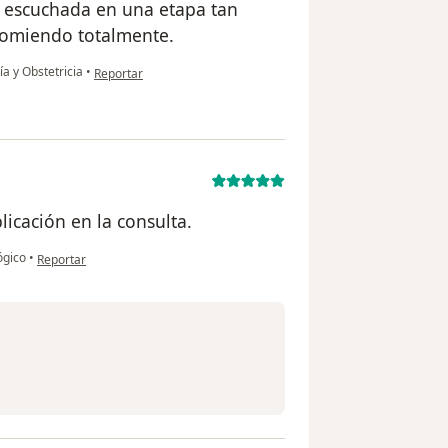
y escuchada en una etapa tan
comiendo totalmente.
en opinión del usuario Jessenia Peña
ía y Obstetricia
•
Reportar
licación en la consulta.
en opinión del usuario Pamela
ógico
•
Reportar