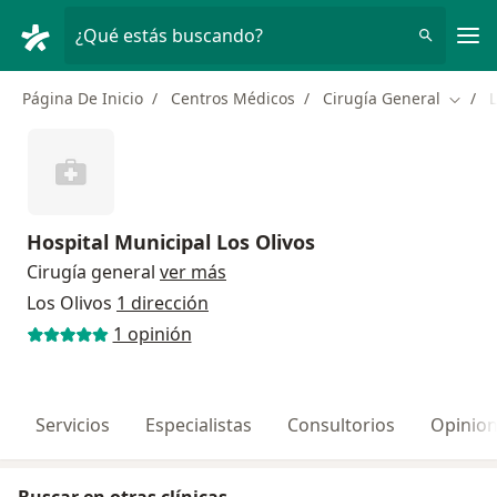
Men
¿Qué estás buscando?
Página De Inicio
Centros Médicos
Cirugía General
L
Cambi
Hospital Municipal Los Olivos
Cirugía general
ver más
Los Olivos
1 dirección
1 opinión
Servicios
Especialistas
Consultorios
Opinio
Buscar en otras clínicas