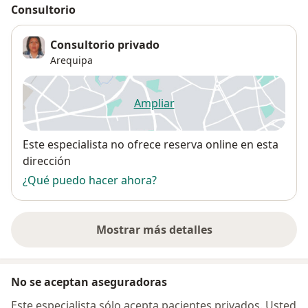
Consultorio
Consultorio privado
Arequipa
Ampliar
se abre en una nueva pestañ
Disponibilidad
Este especialista no ofrece reserva online en esta
dirección
¿Qué puedo hacer ahora?
Mostrar más detalles
sobre la dirección
No se aceptan aseguradoras
Este especialista sólo acepta pacientes privados. Usted