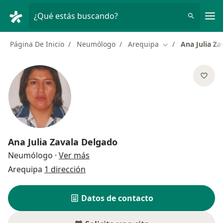
Men
¿Qué estás buscando?
Página De Inicio
Neumólogo
Arequipa
Ana Julia Za
Cambiar de ciuda
Ana Julia Zavala Delgado
sobre las especializaciones
Neumólogo
·
Ver más
Arequipa
1 dirección
Datos de contacto