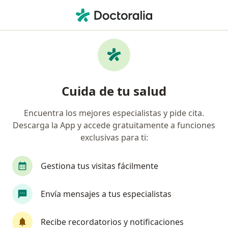
Men
Neumólogo • Surco, Lima
Filtros
Seguro:
InSur
Map
Neumólogos recomendados de InSur en
Cuida de tu salud
Surco
Encuentra los mejores especialistas y pide cita.
Descarga la App y accede gratuitamente a funciones
exclusivas para ti:
Gestiona tus visitas fácilmente
Envía mensajes a tus especialistas
Dra. Kelly Castillo
·
Ver más
Neumólogo
Recibe recordatorios y notificaciones
4 opinión