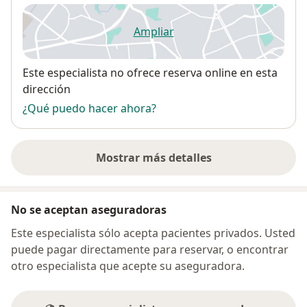
Ampliar
se abre en una nueva pestañ
Disponibilidad
Este especialista no ofrece reserva online en esta
dirección
¿Qué puedo hacer ahora?
Mostrar más detalles
sobre la dirección
No se aceptan aseguradoras
Este especialista sólo acepta pacientes privados. Usted
puede pagar directamente para reservar, o encontrar
otro especialista que acepte su aseguradora.