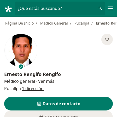
Men
¿Qué estás buscando?
Página De Inicio
Médico General
Pucallpa
Ernesto Ren
Ernesto Rengifo Rengifo
sobre las especializaciones
Médico general
·
Ver más
Pucallpa
1 dirección
Datos de contacto