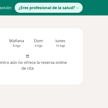
 sesión
¿Eres profesional de la salud?
Mañana
Dom
lunes
Mar
Mié
8 Ago
9 Ago
10 Ago
11 Ago
12 Ag
entro aún no ofrece la reserva online
de cita