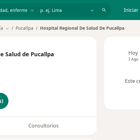
dad, enfermedad o nombre
p. ej. Lima
Iniciar
ía
Pucallpa
Hospital Regional De Salud De Pucallpa
Cambiar de ciudad
Hoy
de Salud de Pucallpa
7 Ago
Este c
s)
Consultorios