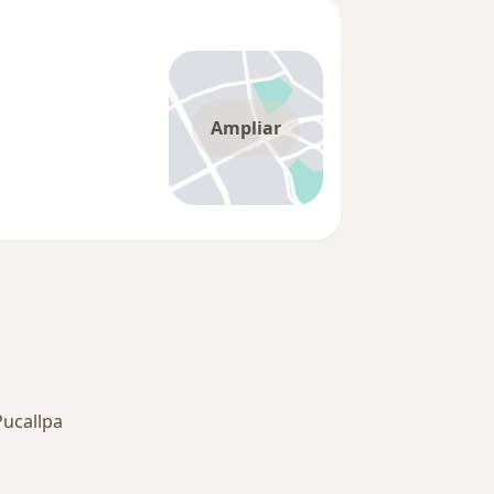
Ampliar
Pucallpa