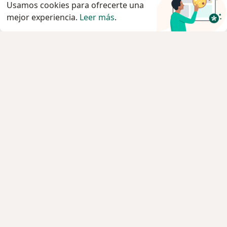
Usamos cookies para ofrecerte una
mejor experiencia.
Leer más
.
Servicio
Privacidad y cookies
Política de privacidad para determinados
profesionales de la salud
Quiénes somos
Contacto
Empleos
Nuevas posiciones
Condiciones Generales de Contratación
Para los pacientes
Especialistas
Clínicas
Pregunta al Experto
Medicamentos
Servicios