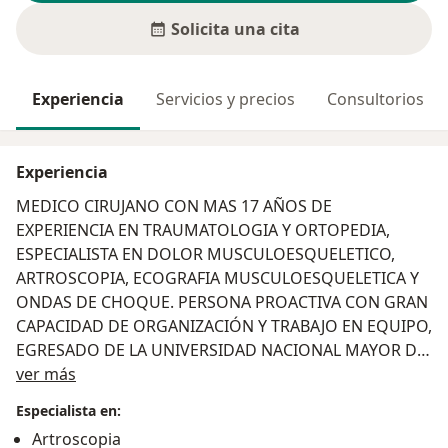
Solicita una cita
Experiencia
Servicios y precios
Consultorios
Experiencia
MEDICO CIRUJANO CON MAS 17 AÑOS DE
EXPERIENCIA EN TRAUMATOLOGIA Y ORTOPEDIA,
ESPECIALISTA EN DOLOR MUSCULOESQUELETICO,
ARTROSCOPIA, ECOGRAFIA MUSCULOESQUELETICA Y
ONDAS DE CHOQUE. PERSONA PROACTIVA CON GRAN
CAPACIDAD DE ORGANIZACIÓN Y TRABAJO EN EQUIPO,
EGRESADO DE LA UNIVERSIDAD NACIONAL MAYOR DE
Acerca de mí
SAN MARCOS EN PRE GRADO Y DE LA UNIVERSIDAD
ver más
PERUANA CAYETANO HEREDIA EN POST GRADO.
Especialista en:
Artroscopia
FORMADO EN CIRUGÍA DE RODILLA EN BÉLGICA, A