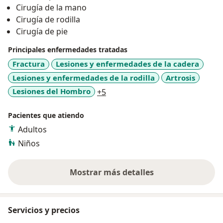
Cirugía de la mano
TRAVÉS DEL CONVENIO ENTRE LA UNIVERSIDAD DE
Cirugía de rodilla
LIEJA BÉLGICA Y LA UNIVERSIDAD PERUANA CAYETANO
Cirugía de pie
HEREDIA.
Principales enfermedades tratadas
PONENTE EN EL 1ER CONGRESO PERUANO DE ONDAS
Fractura
Lesiones y enfermedades de la cadera
DE CHOQUE EN MEDICINA.
Lesiones y enfermedades de la rodilla
Artrosis
VICE-PRESIDENTE DE LA ASOCIACIÓN PERUANA PARA
a11y_sr_more_diseases
Lesiones del Hombro
+5
EL TRATAMIENTO CON ONDAS DE CHOQUE.
MIEMBRO DE I.S.M.S. INTERNATIONAL SOCIETY FOR
Pacientes que atiendo
MEDICAL SHOCKWAVE TREATMENT (DESDE EL AÑO
Adultos
2012).
Niños
Mostrar más detalles
sobre la experiencia
Servicios y precios