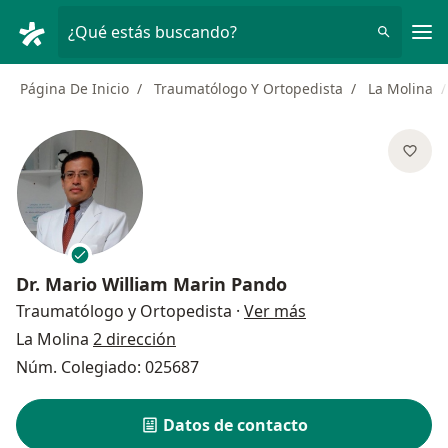
Men
¿Qué estás buscando?
Página De Inicio
Traumatólogo Y Ortopedista
La Molina
Dr.
Mario William Marin Pando
sobre las especial
Traumatólogo y Ortopedista
·
Ver más
La Molina
2 dirección
Núm. Colegiado: 025687
Datos de contacto