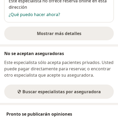
Disponibilidad
Este especialista no ofrece reserva online en esta
dirección
¿Qué puedo hacer ahora?
Mostrar más detalles
sobre la dirección
No se aceptan aseguradoras
Este especialista sólo acepta pacientes privados. Usted
puede pagar directamente para reservar, o encontrar
otro especialista que acepte su aseguradora.
Buscar especialistas por aseguradora
Pronto se publicarán opiniones