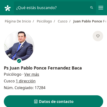
Men
¿Qué estás buscando?
Página De Inicio
Psicólogo
Cusco
Juan Pablo Ponce F
Ps
Juan Pablo Ponce Fernandez Baca
sobre las especializaciones
Psicólogo
·
Ver más
Cusco
1 dirección
Núm. Colegiado: 17284
Datos de contacto