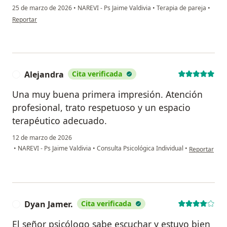
25 de marzo de 2026
•
NAREVI - Ps Jaime Valdivia
•
Terapia de pareja
•
en opinión del usuario Csmb
Reportar
Alejandra
Cita verificada
A
Una muy buena primera impresión. Atención
profesional, trato respetuoso y un espacio
terapéutico adecuado.
12 de marzo de 2026
en opinión de
•
NAREVI - Ps Jaime Valdivia
•
Consulta Psicológica Individual
•
Reportar
Dyan Jamer.
Cita verificada
D
El señor psicólogo sabe escuchar y estuvo bien