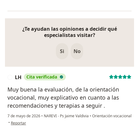
¿Te ayudan las opiniones a decidir qué
especialistas visitar?
Si
No
LH
Cita verificada
L
Muy buena la evaluación, de la orientación
vocacional, muy explicativo en cuanto a las
recomendaciones y terapias a seguir .
7 de mayo de 2026
•
NAREVI - Ps Jaime Valdivia
•
Orientación vocacional
en opinión del usuario LH
•
Reportar