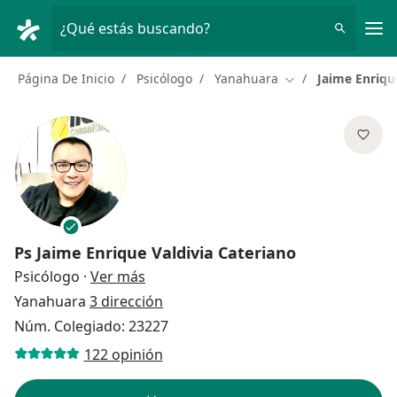
Men
¿Qué estás buscando?
Página De Inicio
Psicólogo
Yanahuara
Jaime Enriqu
Cambiar de ciudad
Ps
Jaime Enrique Valdivia Cateriano
sobre las especializaciones
Psicólogo
·
Ver más
Yanahuara
3 dirección
Núm. Colegiado: 23227
122 opinión