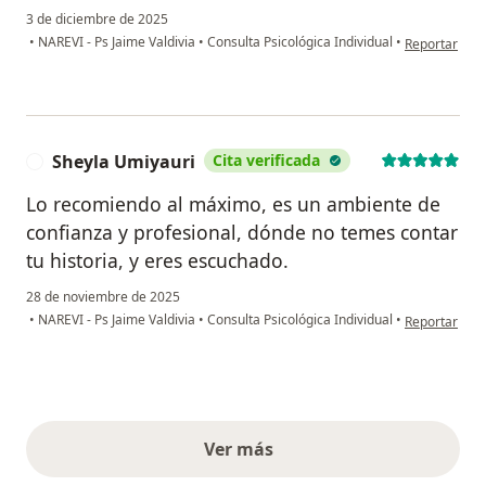
3 de diciembre de 2025
en opinión de
•
NAREVI - Ps Jaime Valdivia
•
Consulta Psicológica Individual
•
Reportar
Sheyla Umiyauri
Cita verificada
S
Lo recomiendo al máximo, es un ambiente de
confianza y profesional, dónde no temes contar
tu historia, y eres escuchado.
28 de noviembre de 2025
en opinión de
•
NAREVI - Ps Jaime Valdivia
•
Consulta Psicológica Individual
•
Reportar
Ver más
opiniones anteriores