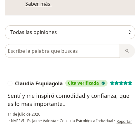
Más información sobre opiniones
Saber más.
Busca en opiniones
Claudia Esquiagola
Cita verificada
C
Sentí y me inspiró comodidad y confianza, que
es lo mas importante..
11 de julio de 2026
en opinión de
•
NAREVI - Ps Jaime Valdivia
•
Consulta Psicológica Individual
•
Reportar