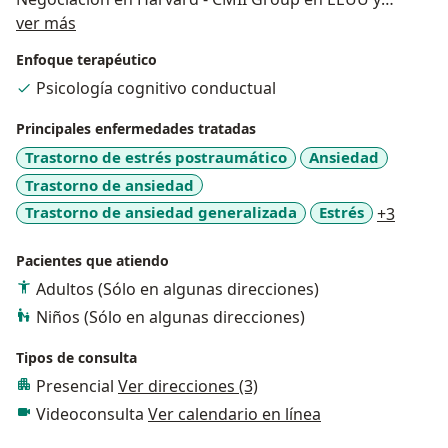
Acerca de mí
Comunicación Interna en México. Tengo estudios
ver más
actualizados para realizar Terapia de Pareja,
Enfoque terapéutico
Tratamiento de Toxicología y en Violencia contra la
Psicología cognitivo conductual
Mujer.
Actualmente soy el Gerente de Narevi Consulting
Principales enfermedades tratadas
Group SAC, donde hemos desarrollado el Servicio
Trastorno de estrés postraumático
Ansiedad
denominado “NAREVI Consultorio Terapéutico” en el
Trastorno de ansiedad
cual atendemos a personas con diferentes problemas
a11y_s
Trastorno de ansiedad generalizada
Estrés
+3
de salud mental como son la ansiedad, depresión,
estrés, problemas de pareja, obsesiones entre otras a
Pacientes que atiendo
nivel nacional e internacional.
Adultos (Sólo en algunas direcciones)
Niños (Sólo en algunas direcciones)
Tipos de consulta
Presencial
Ver direcciones (3)
Videoconsulta
Ver calendario en línea