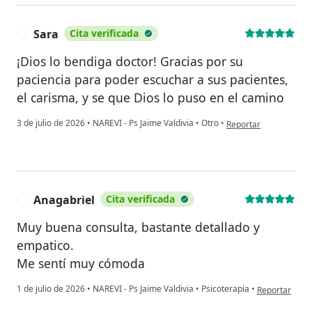
Sara
Cita verificada
S
¡Dios lo bendiga doctor! Gracias por su
paciencia para poder escuchar a sus pacientes,
el carisma, y se que Dios lo puso en el camino
en opinión del usuario
3 de julio de 2026
•
NAREVI - Ps Jaime Valdivia
•
Otro
•
Reportar
Anagabriel
Cita verificada
A
Muy buena consulta, bastante detallado y
empatico.
Me sentí muy cómoda
en opinión del
1 de julio de 2026
•
NAREVI - Ps Jaime Valdivia
•
Psicoterapia
•
Reportar