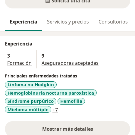
Solicita una cita
Experiencia
Servicios y precios
Consultorios
Experiencia
3
9
Formación
Aseguradoras aceptadas
Principales enfermedades tratadas
Linfoma no-Hodgkin
Hemoglobinuria nocturna paroxística
Síndrome purpúrico
Hemofilia
a11y_sr_more_diseases
Mieloma múltiple
+7
Mostrar más detalles
sobre la experiencia