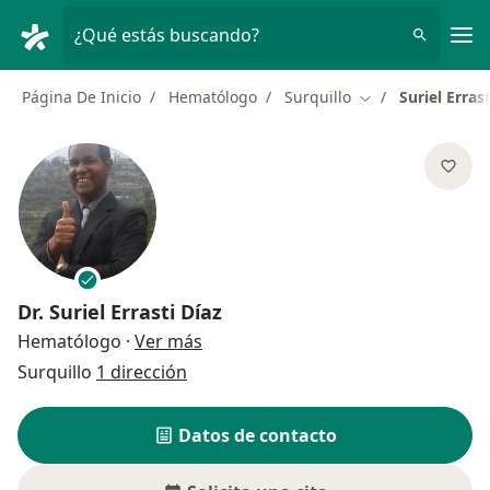
Men
¿Qué estás buscando?
Página De Inicio
Hematólogo
Surquillo
Suriel Errast
Cambiar de ciuda
Dr.
Suriel Errasti Díaz
sobre las especializaciones
Hematólogo
·
Ver más
Surquillo
1 dirección
Datos de contacto