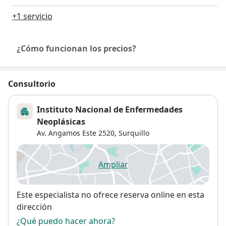
+1 servicio
¿Cómo funcionan los precios?
Consultorio
Instituto Nacional de Enfermedades
Neoplásicas
Av. Angamos Este 2520,
Surquillo
Ampliar
se abre en una nueva pestañ
Disponibilidad
Este especialista no ofrece reserva online en esta
dirección
¿Qué puedo hacer ahora?