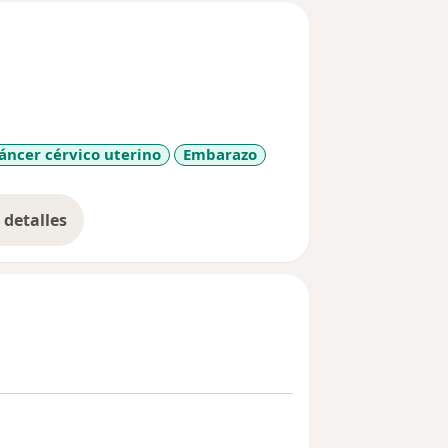
áncer cérvico uterino
Embarazo
detalles
bre la experiencia