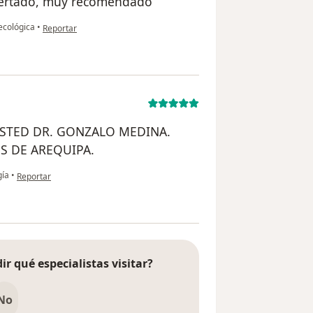
certado, muy recomendado
en opinión del usuario Angela Peralta
ecológica
•
Reportar
STED DR. GONZALO MEDINA.
S DE AREQUIPA.
en opinión del usuario TANIA
gía
•
Reportar
ir qué especialistas visitar?
No