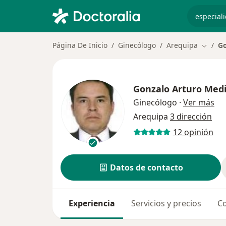
especiali
Página De Inicio
Ginecólogo
Arequipa
Go
Cambia
Gonzalo Arturo Med
sob
Ginecólogo
·
Ver más
Arequipa
3 dirección
12 opinión
Datos de contacto
Experiencia
Servicios y precios
Co