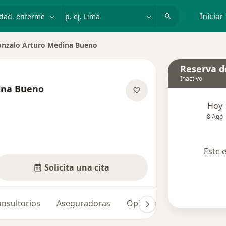
dad, enfermedad o nombre
p. ej. Lima
Iniciar
nzalo Arturo Medina Bueno
r de ciudad
Reserva de
Inactivo
ina Bueno
re las especializaciones
Hoy
8 Ago
Este 
Solicita una cita
nsultorios
Aseguradoras
Opiniones (12)
Dudas 