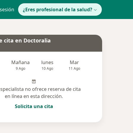
 sesión
¿Eres profesional de la salud?
 cita en Doctoralia
Mañana
lunes
Mar
Mié
Jue
9 Ago
10 Ago
11 Ago
12 Ago
13 Ag
especialista no ofrece reserva de cita
en línea en esta dirección.
Solicita una cita
solucionadas (2)