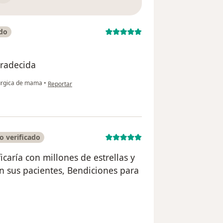
ado
gradecida
en opinión del usuario Anónimo
úrgica de mama
•
Reportar
o verificado
icaría con millones de estrellas y
n sus pacientes, Bendiciones para
el usuario Evelyn Valdivia A.