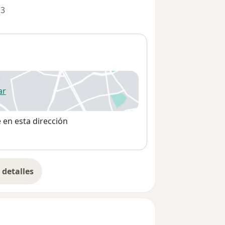
 3
ar
 abre en una nueva pestaña
e en esta dirección
detalles
bre la dirección