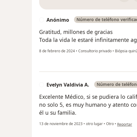
Anónimo
Número de teléfono verific
A
Gratitud, millones de gracias
Toda la vida le estaré infinitamente a
8 de febrero de 2024
•
Consultorio privado
•
Biópsia quir
Evelyn Valdivia A.
Número de teléfon
E
Excelente Médico, si se pudiera lo calif
no solo 5, es muy humano y atento co
él u su familia.
en opinión d
13 de noviembre de 2023
•
otro lugar
•
Otro
•
Reportar