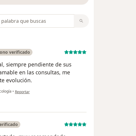
opiniones
ono verificado
al, siempre pendiente de sus
amable en las consultas, me
te evolución.
en opinión del usuario Beatriz Apaza Tacca
cología
•
Reportar
erificado