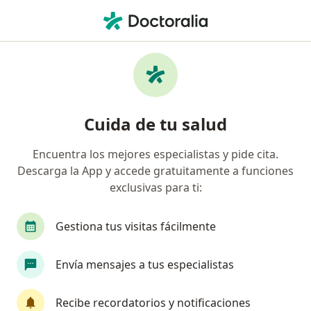
Men
Embarazo • Huancayo, Junín
Filtros
• 1
Mapa
Especialistas en Embarazo en Huancayo
Cuida de tu salud
Encuentra los mejores especialistas y pide cita.
¿Qué especialidad estás buscando?
Descarga la App y accede gratuitamente a funciones
Ginecólogo
exclusivas para ti:
Gestiona tus visitas fácilmente
Envía mensajes a tus especialistas
Recibe recordatorios y notificaciones