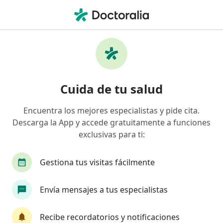
Men
Miomas • Huancayo, Junín
Filtros
• 1
Seguro
Mapa
Especialistas en Miomas en Huancayo
Cuida de tu salud
Encuentra los mejores especialistas y pide cita.
¿Qué especialidad estás buscando?
Descarga la App y accede gratuitamente a funciones
Ginecólogo
Médico general
Oncólogo
exclusivas para ti:
Gestiona tus visitas fácilmente
Envía mensajes a tus especialistas
Recibe recordatorios y notificaciones