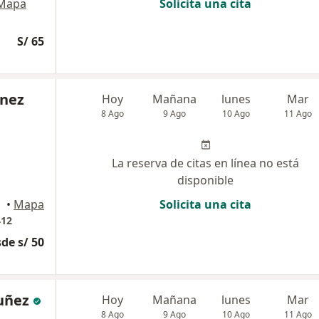
Mapa
Solicita una cita
S/ 65
énez
Hoy
Mañana
lunes
Mar
8 Ago
9 Ago
10 Ago
11 Ago
La reserva de citas en línea no está
disponible
•
Mapa
Solicita una cita
412
de s/ 50
Nuñez
Hoy
Mañana
lunes
Mar
8 Ago
9 Ago
10 Ago
11 Ago