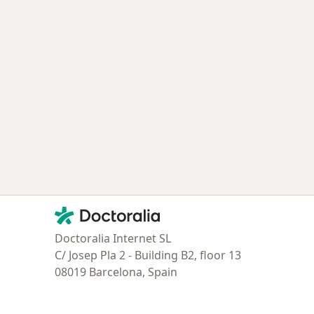
Contacto
Doctoralia - Página de inicio
Doctoralia Internet SL
C/ Josep Pla 2 - Building B2, floor 13
08019 Barcelona, Spain