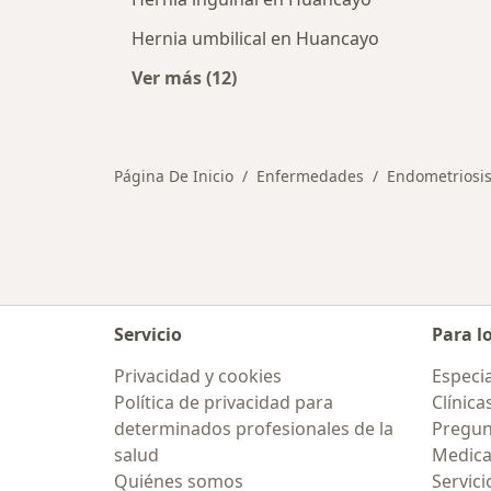
Hernia umbilical en Huancayo
Ver más (12)
Más en esta categoría: Otras enf
Página De Inicio
Enfermedades
Endometriosi
Servicio
Para l
Privacidad y cookies
Especia
Política de privacidad para
Clínica
determinados profesionales de la
Pregun
salud
Medic
Quiénes somos
Servici