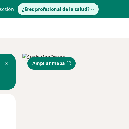
 sesión
¿Eres profesional de la salud?
Ampliar mapa
Mié
Jue
Vie
12 Ago
13 Ago
14 Ago