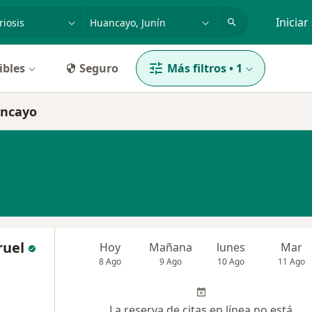
dad, enfermedad o nombre
p. ej. Lima
Iniciar
ibles
Seguro
Más filtros
•
1
ancayo
ruel
Hoy
Mañana
lunes
Mar
8 Ago
9 Ago
10 Ago
11 Ago
La reserva de citas en línea no está