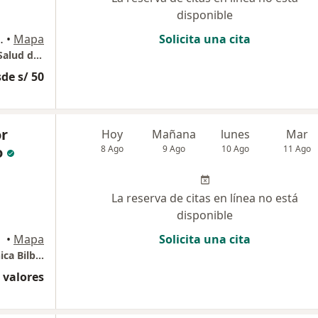
disponible
 Ribera, Huancayo
•
Mapa
Solicita una cita
Consultorio Especializado en la Fertilidad y Salud de la Mujer
de s/ 50
or
Hoy
Mañana
lunes
Mar
o
8 Ago
9 Ago
10 Ago
11 Ago
La reserva de citas en línea no está
disponible
•
Mapa
Solicita una cita
Consultorio Ginecologico, 1002, piso 10. Clinica Bilbao
 valores