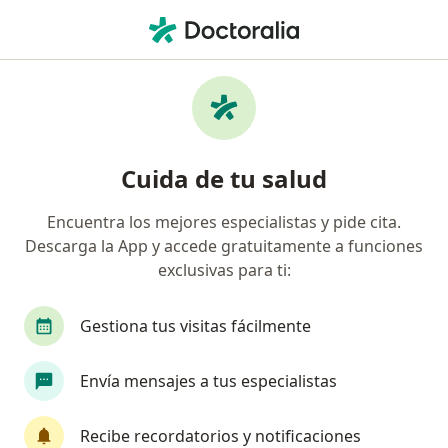
Men
Candidiasis Vaginal • Huancayo, Junín
Filtros
• 1
Seguro
Mapa
Especialistas en Candidiasis vaginal en
Cuida de tu salud
Huancayo
Encuentra los mejores especialistas y pide cita.
Descarga la App y accede gratuitamente a funciones
¿Qué especialidad estás buscando?
exclusivas para ti:
Ginecólogo
Médico general
Gestiona tus visitas fácilmente
Envía mensajes a tus especialistas
Recibe recordatorios y notificaciones