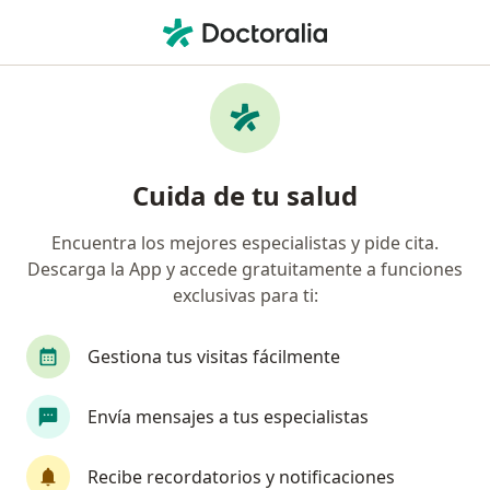
Men
Hipermenorrea • Huancayo, Junín
Filtros
• 1
Mapa
Especialistas en Hipermenorrea en
Cuida de tu salud
Huancayo
Encuentra los mejores especialistas y pide cita.
Descarga la App y accede gratuitamente a funciones
¿Qué especialidad estás buscando?
exclusivas para ti:
Ginecólogo
Gestiona tus visitas fácilmente
Envía mensajes a tus especialistas
Recibe recordatorios y notificaciones