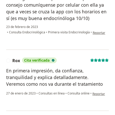
consejo comuníquense por celular con ella ya
que a veces se cruza la app con los horarios en
sí (es muy buena endocrinóloga 10/10)
23 de febrero de 2023
en opinión del u
•
Consulta Endocrinológica
•
Primera visita Endocrinología
•
Reportar
Rox
Cita verificada
R
En primera impresión, da confianza,
tranquilidad y explica detalladamente.
Veremos como nos va durante el tratamiento
en opinión del 
27 de enero de 2023
•
Consultas en línea
•
Consulta online
•
Reportar