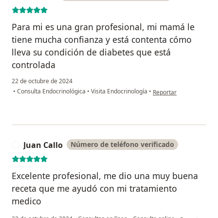
Para mi es una gran profesional, mi mamá le
tiene mucha confianza y está contenta cómo
lleva su condición de diabetes que está
controlada
22 de octubre de 2024
en opinión del usuario 
•
Consulta Endocrinológica
•
Visita Endocrinología
•
Reportar
Juan Callo
Número de teléfono verificado
J
Excelente profesional, me dio una muy buena
receta que me ayudó con mi tratamiento
medico
en opinión del