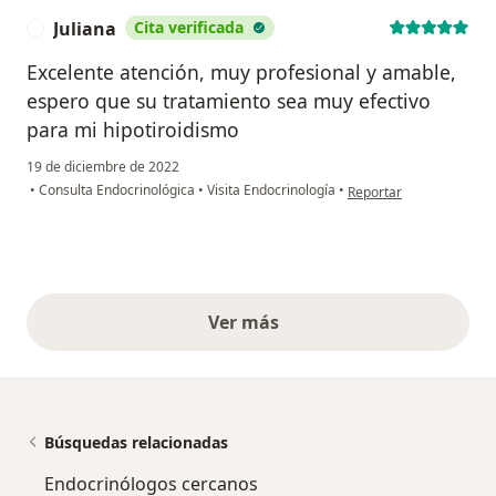
Juliana
Cita verificada
J
Excelente atención, muy profesional y amable,
espero que su tratamiento sea muy efectivo
para mi hipotiroidismo
19 de diciembre de 2022
en opinión del usuario J
•
Consulta Endocrinológica
•
Visita Endocrinología
•
Reportar
Ver más
opiniones anteriores
Búsquedas relacionadas
Endocrinólogos cercanos