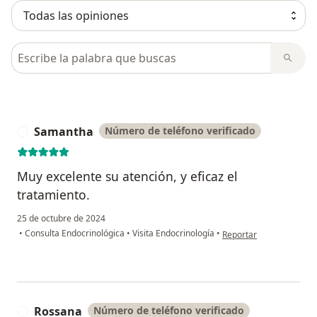
Busca en opiniones
Samantha
Número de teléfono verificado
S
Muy excelente su atención, y eficaz el
tratamiento.
25 de octubre de 2024
en opinión del usuario
•
Consulta Endocrinológica
•
Visita Endocrinología
•
Reportar
Rossana
Número de teléfono verificado
R