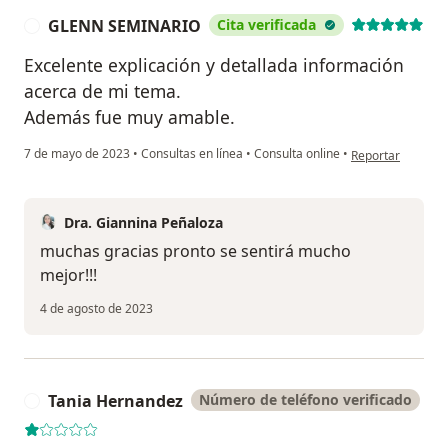
GLENN SEMINARIO
Cita verificada
G
Excelente explicación y detallada información
acerca de mi tema.
Además fue muy amable.
en opinión del 
7 de mayo de 2023
•
Consultas en línea
•
Consulta online
•
Reportar
Dra. Giannina Peñaloza
muchas gracias pronto se sentirá mucho
mejor!!!
4 de agosto de 2023
Tania Hernandez
Número de teléfono verificado
T