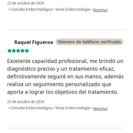
22 de octubre de 2024
en opinión del usuario C
•
Consulta Endocrinológica
•
Visita Endocrinología
•
Reportar
Raquel Figueroa
Número de teléfono verificado
R
Excelente capacidad profesional, me brindó un
diagnóstico preciso y un tratamiento eficaz,
definitivamente seguiré en sus manos, además
realiza un seguimiento personalizado que
aporta a lograr los objetivos del tratamiento.
22 de octubre de 2024
en opinión del usuario 
•
Consulta Endocrinológica
•
Visita Endocrinología
•
Reportar