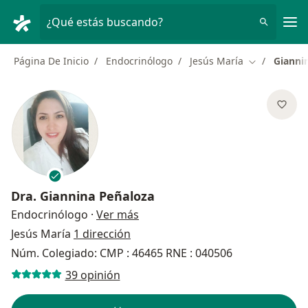
Men
¿Qué estás buscando?
Página De Inicio
Endocrinólogo
Jesús María
Gianni
Cambiar de 
Dra.
Giannina Peñaloza
sobre las especializaciones
Endocrinólogo
·
Ver más
Jesús María
1 dirección
Núm. Colegiado: CMP : 46465 RNE : 040506
39 opinión