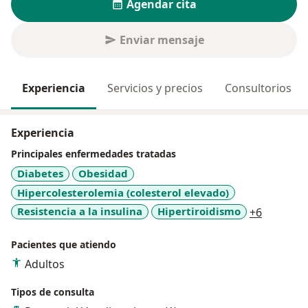
Agendar cita
Enviar mensaje
Experiencia
Servicios y precios
Consultorios
Experiencia
Principales enfermedades tratadas
Diabetes
Obesidad
Hipercolesterolemia (colesterol elevado)
a11y_sr_
Resistencia a la insulina
Hipertiroidismo
+6
Pacientes que atiendo
Adultos
Tipos de consulta