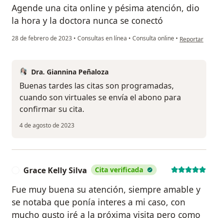
Agende una cita online y pésima atención, dio
la hora y la doctora nunca se conectó
en opinión de
28 de febrero de 2023
•
Consultas en línea
•
Consulta online
•
Reportar
Dra. Giannina Peñaloza
Buenas tardes las citas son programadas,
cuando son virtuales se envía el abono para
confirmar su cita.
4 de agosto de 2023
Grace Kelly Silva
Cita verificada
G
Fue muy buena su atención, siempre amable y
se notaba que ponía interes a mi caso, con
mucho gusto iré a la próxima visita pero como