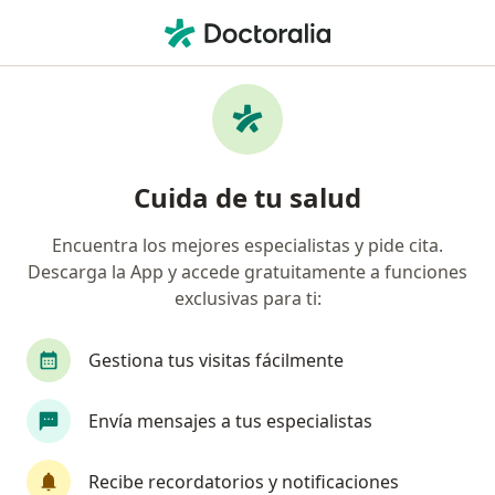
Men
Geriatra • San Borja, Lima
Filtros
Seguro
Mapa
Geriatras en San Borja
Cuida de tu salud
Encuentra los mejores especialistas y pide cita.
Descarga la App y accede gratuitamente a funciones
exclusivas para ti:
Gestiona tus visitas fácilmente
Dra. Yadira Bardales Mas
Envía mensajes a tus especialistas
Geriatra
2 opinión
Recibe recordatorios y notificaciones