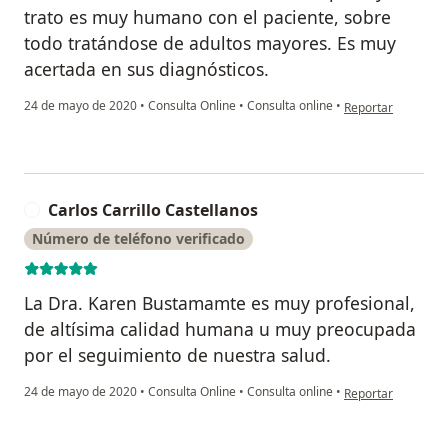
trato es muy humano con el paciente, sobre
todo tratándose de adultos mayores. Es muy
acertada en sus diagnósticos.
en opinión del usua
24 de mayo de 2020
•
Consulta Online
•
Consulta online
•
Reportar
Carlos Carrillo Castellanos
C
Número de teléfono verificado
La Dra. Karen Bustamamte es muy profesional,
de altísima calidad humana u muy preocupada
por el seguimiento de nuestra salud.
en opinión del usua
24 de mayo de 2020
•
Consulta Online
•
Consulta online
•
Reportar