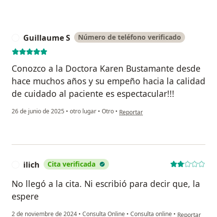
Guillaume S
Número de teléfono verificado
G
Conozco a la Doctora Karen Bustamante desde
hace muchos años y su empeño hacia la calidad
de cuidado al paciente es espectacular!!!
en opinión del usuario Guillaume S
26 de junio de 2025
•
otro lugar
•
Otro
•
Reportar
ilich
Cita verificada
I
No llegó a la cita. Ni escribió para decir que, la
espere
en opinión del 
2 de noviembre de 2024
•
Consulta Online
•
Consulta online
•
Reportar