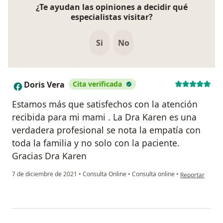
¿Te ayudan las opiniones a decidir qué
especialistas visitar?
Si
No
Doris Vera
Cita verificada
D
Estamos más que satisfechos con la atención
recibida para mi mami . La Dra Karen es una
verdadera profesional se nota la empatía con
toda la familia y no solo con la paciente.
Gracias Dra Karen
en opinión del 
7 de diciembre de 2021
•
Consulta Online
•
Consulta online
•
Reportar