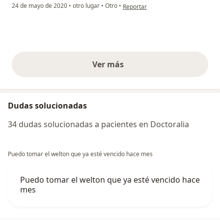
en opinión del usuario Ana María 
24 de mayo de 2020
•
otro lugar
•
Otro
•
Reportar
Ver más
opiniones anteriores
Dudas solucionadas
34 dudas solucionadas a pacientes en Doctoralia
Puedo tomar el welton que ya esté vencido hace mes
Puedo tomar el welton que ya esté vencido hace
mes