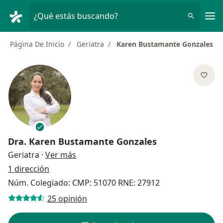
Men
¿Qué estás buscando?
Página De Inicio
Geriatra
Karen Bustamante Gonzales
Dra.
Karen Bustamante Gonzales
sobre las especializaciones
Geriatra
·
Ver más
1 dirección
Núm. Colegiado: CMP: 51070 RNE: 27912
25 opinión