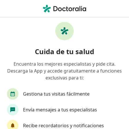
Men
Vómitos • Cerro Colorado, Arequipa
Filtros
• 1
Mapa
Especialistas en Vómitos en Cerro Colorado
Cuida de tu salud
Encuentra los mejores especialistas y pide cita.
¿Qué especialidad estás buscando?
Descarga la App y accede gratuitamente a funciones
Gastroenterólogo
Médico general
Pediat
exclusivas para ti:
Gestiona tus visitas fácilmente
Envía mensajes a tus especialistas
Recibe recordatorios y notificaciones